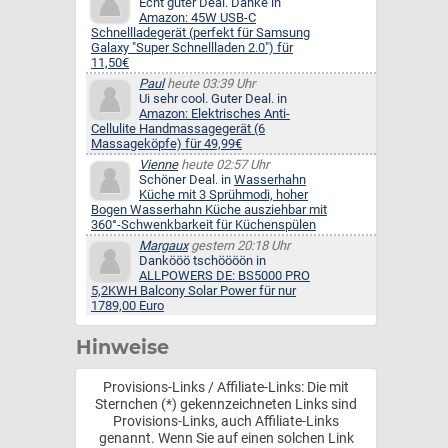
Echt guter Deal. Danke in
Amazon: 45W USB-C
Schnellladegerät (perfekt für Samsung
Galaxy "Super Schnellladen 2.0") für
11,50€
Paul
heute 03:39 Uhr
Ui sehr cool. Guter Deal. in
Amazon: Elektrisches Anti-
Cellulite Handmassagegerät (6
Massageköpfe) für 49,99€
Vienne
heute 02:57 Uhr
Schöner Deal. in
Wasserhahn
Küche mit 3 Sprühmodi, hoher
Bogen Wasserhahn Küche ausziehbar mit
360°-Schwenkbarkeit für Küchenspülen
Margaux
gestern 20:18 Uhr
Dankööö tschöööön in
ALLPOWERS DE: BS5000 PRO
5,2KWH Balcony Solar Power für nur
1789,00 Euro
Hinweise
Provisions-Links / Affiliate-Links: Die mit
Sternchen (*) gekennzeichneten Links sind
Provisions-Links, auch Affiliate-Links
genannt. Wenn Sie auf einen solchen Link