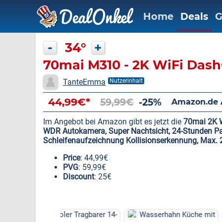
Home
Deals
G
-
34°
+
70mai M310 - 2K WiFi Das
TanteEmma
Nutzerinhalt
44,99€*
59,99€
-25%
Amazon.de 
Im Angebot bei Amazon gibt es jetzt die
70mai 2K 
WDR Autokamera, Super Nachtsicht, 24-Stunden P
Schleifenaufzeichnung Kollisionserkennung, Max.
Price
: 44,99€
PVG
: 59,99€
Discount
: 25€
ler Tragbarer 14-
Wasserhahn Küche mit
DAB Digital A