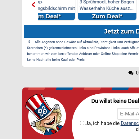
op-
3 Sprühmodi, hoher Bogen
Rundfunk Box Rec
ngsbildschirm mit
Wasserhahn Küche ausz...
Adapter Adapter 
Antenn...
m Deal*
Zum Deal*
Zum Dea
Jetzt zum 
Alle Angaben ohne Gewähr auf Aktualität, Richtigkeit und Verfügbarke
Sternchen (*) gekennzeichneten Links sind Provisions-Links, auch Affilia
bekommen wir vom betreffenden Anbieter oder Online-Shop eine Vermittle
keine Nachteile beim Kauf oder Preis.
0
Du willst keine Dea
Ja, ich habe die
Datensc
d