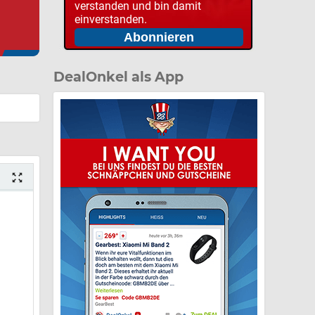
verstanden und bin damit
einverstanden.
DealOnkel als App