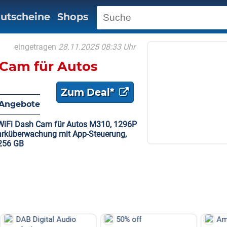
utscheine
Shops
eingetragen
28.11.2025 08:33 Uhr
hCam für Autos
Zum Deal*
Angebote
WiFi Dash Cam für Autos M310, 1296P
arküberwachung mit App-Steuerung,
 256 GB
udio
50% off
Amazon: Präzisions-