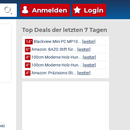
Anmelden
Login
Top Deals der letzten 7 Tagen
14°
Blackview Mini PC MP10...
[weiter]
6°
Amazon: BAZO Stift für...
[weiter]
4°
100cm Moderne Holz-Hun...
[weiter]
4°
100cm Moderne Holz-Hun...
[weiter]
4°
Amazon: Präzisions-Sti...
[weiter]
Amazon: Elektrisches
NORTIV 8 Herren