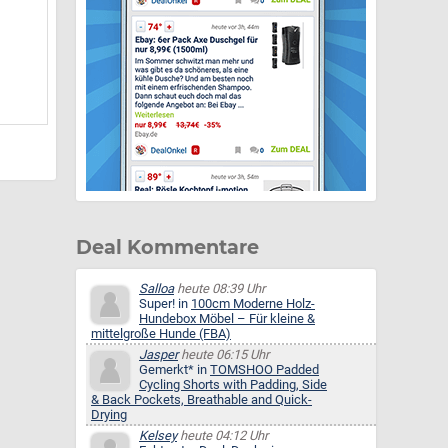
Deal Kommentare
Salloa
heute 08:39 Uhr
Super! in
100cm Moderne Holz-
Hundebox Möbel – Für kleine &
mittelgroße Hunde (FBA)
Jasper
heute 06:15 Uhr
Gemerkt* in
TOMSHOO Padded
Cycling Shorts with Padding, Side
& Back Pockets, Breathable and Quick-
Drying
Kelsey
heute 04:12 Uhr