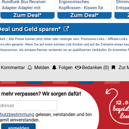
eiver
Ergonomisches
Stimmgabel-Set (für Musi
mit
Kopfkissen - Kissen für
Entspannung & Klangth...
Seiten
l*
Zum Deal*
Zum Deal*
Deal und Geld sparen*
it / Alle Preise können jetzt höher oder niedriger sein. Provisions-Links / Affiliate-Links:
te-Links genannt. Wenn Sie auf einen solchen Link klicken und auf der Zielseite etwas kau
rprovision. Als Amazon-Partner verdienen wir an qualifizierten Verkäufen. Es entstehen f
 Kommentar
Melden
Folgen
Bedanken
(
0
)
Zur M
l mehr verpassen? Wir sorgen dafür!
hutzbestimmung
gelesen, verstanden und bin
amit einverstanden.