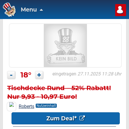
Menu
-
18°
+
eingetragen
27.11.2025 11:28 Uhr
Tischdecke Rund – 52% Rabatt!
Nur 9,93 - 10,97 Euro!
Roberts
Nutzerinhalt
Zum Deal*