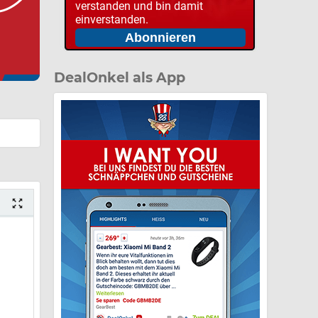
verstanden und bin damit
einverstanden.
DealOnkel als App