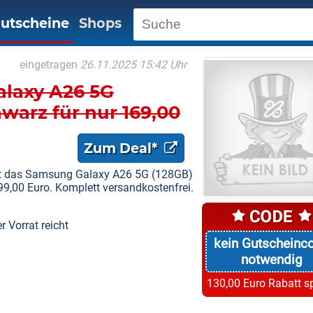
utscheine
Shops
eingetragen
26.11.2025 15:42 Uhr
laxy A26 5G
warz für nur 169,00
Zum Deal*
mt das Samsung Galaxy A26 5G (128GB)
99,00 Euro. Komplett versandkostenfrei.
 Vorrat reicht
kein Gutscheinc
notwendig
130,00 Euro Rabatt s