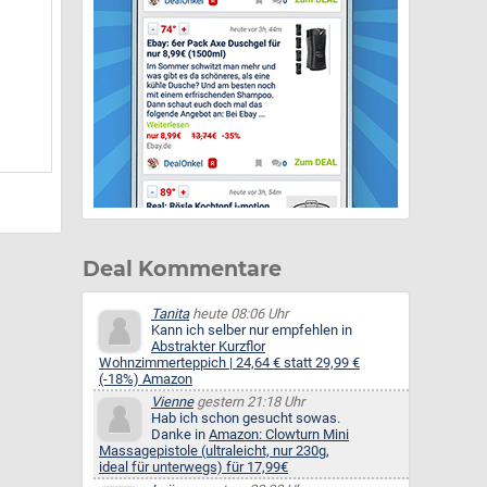
Deal Kommentare
Tanita
heute 08:06 Uhr
Kann ich selber nur empfehlen in
Abstrakter Kurzflor
Wohnzimmerteppich | 24,64 € statt 29,99 €
(-18%) Amazon
Vienne
gestern 21:18 Uhr
Hab ich schon gesucht sowas.
Danke in
Amazon: Clowturn Mini
Massagepistole (ultraleicht, nur 230g,
ideal für unterwegs) für 17,99€