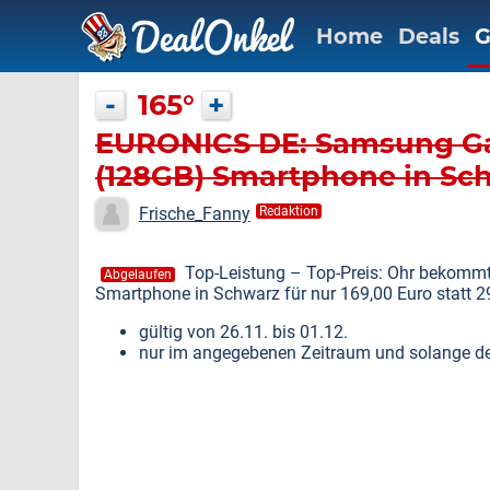
Home
Deals
G
-
165°
+
EURONICS DE: Samsung Ga
(128GB) Smartphone in Sch
Euro
Frische_Fanny
Redaktion
Top-Leistung – Top-Preis: Ohr bekom
Abgelaufen
Smartphone in Schwarz für nur 169,00 Euro statt 2
gültig von 26.11. bis 01.12.
nur im angegebenen Zeitraum und solange der