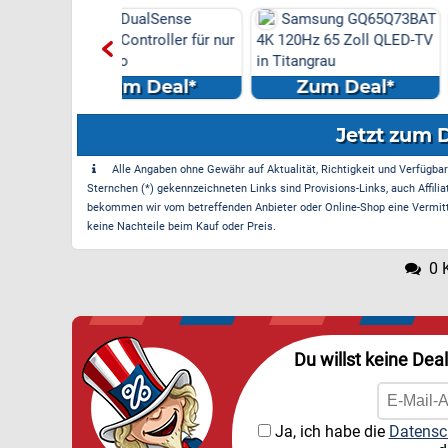
DualSense
Samsung GQ65Q73BAT
Samsung Sou
ontroller für nur
4K 120Hz 65 Zoll QLED-TV
inkl. Subwoofer 
o
in Titangrau
Q995B/ZG
m Deal*
Zum Deal*
Zum Dea
Jetzt zum 
Alle Angaben ohne Gewähr auf Aktualität, Richtigkeit und Verfügbarke
Sternchen (*) gekennzeichneten Links sind Provisions-Links, auch Affilia
bekommen wir vom betreffenden Anbieter oder Online-Shop eine Vermittle
keine Nachteile beim Kauf oder Preis.
0 
Du willst keine Dea
Ja, ich habe die
Datensc