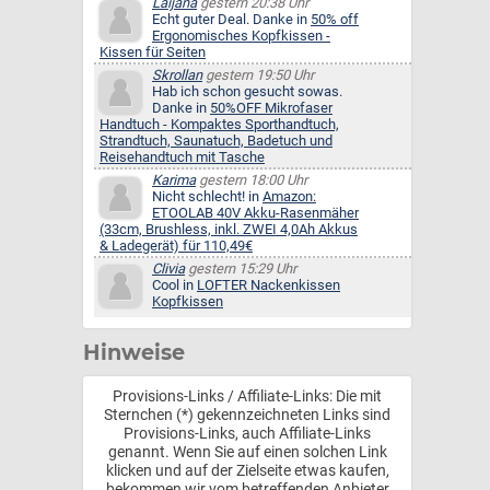
Laijana
gestern 20:38 Uhr
Echt guter Deal. Danke in
50% off
Ergonomisches Kopfkissen -
Kissen für Seiten
Skrollan
gestern 19:50 Uhr
Hab ich schon gesucht sowas.
Danke in
50%OFF Mikrofaser
Handtuch - Kompaktes Sporthandtuch,
Strandtuch, Saunatuch, Badetuch und
Reisehandtuch mit Tasche
Karima
gestern 18:00 Uhr
Nicht schlecht! in
Amazon:
ETOOLAB 40V Akku-Rasenmäher
(33cm, Brushless, inkl. ZWEI 4,0Ah Akkus
& Ladegerät) für 110,49€
Clivia
gestern 15:29 Uhr
Cool in
LOFTER Nackenkissen
Kopfkissen
Hinweise
Provisions-Links / Affiliate-Links: Die mit
Sternchen (*) gekennzeichneten Links sind
Provisions-Links, auch Affiliate-Links
genannt. Wenn Sie auf einen solchen Link
klicken und auf der Zielseite etwas kaufen,
bekommen wir vom betreffenden Anbieter