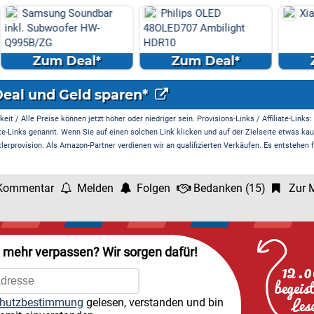
ndbar
Philips OLED
Xiaomi Mi Smart Clo
HW-
48OLED707 Ambilight
HDR10
l*
Zum Deal*
Zum Deal*
Deal und Geld sparen*
it / Alle Preise können jetzt höher oder niedriger sein. Provisions-Links / Affiliate-Links:
te-Links genannt. Wenn Sie auf einen solchen Link klicken und auf der Zielseite etwas kau
rprovision. Als Amazon-Partner verdienen wir an qualifizierten Verkäufen. Es entstehen f
Kommentar
Melden
Folgen
Bedanken
(
15
)
Zur M
l mehr verpassen? Wir sorgen dafür!
hutzbestimmung
gelesen, verstanden und bin