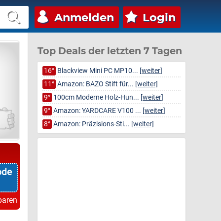
Anmelden
Login
Top Deals der letzten 7 Tagen
16°
Blackview Mini PC MP10...
[weiter]
11°
Amazon: BAZO Stift für...
[weiter]
9°
100cm Moderne Holz-Hun...
[weiter]
9°
Amazon: YARDCARE V100 ...
[weiter]
8°
Amazon: Präzisions-Sti...
[weiter]
ode
paren