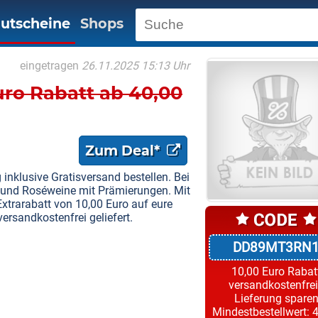
utscheine
Shops
eingetragen
26.11.2025 15:13 Uhr
uro Rabatt ab 40,00
Zum Deal*
inklusive Gratisversand bestellen. Bei
iß und Roséweine mit Prämierungen. Mit
Extrarabatt von 10,00 Euro auf eure
ersandkostenfrei geliefert.
DD89MT3RN
10,00 Euro Rabat
versandkostenfre
Lieferung spare
Mindestbestellwert: 