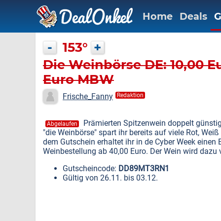
Home
Deals
G
-
153°
+
Die Weinbörse DE: 10,00 E
Euro MBW
Frische_Fanny
Redaktion
Prämierten Spitzenwein doppelt günstig 
Abgelaufen
"die Weinbörse" spart ihr bereits auf viele Rot, We
dem Gutschein erhaltet ihr in de Cyber Week einen 
Weinbestellung ab 40,00 Euro. Der Wein wird dazu v
Gutscheincode:
DD89MT3RN1
Gültig von 26.11. bis 03.12.