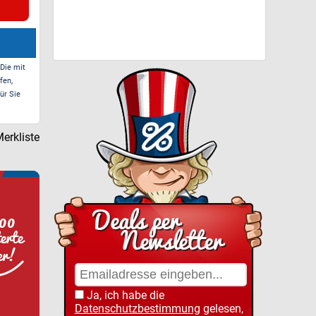
 Die mit
fen,
ür Sie
erkliste
Ja, ich habe die
Datenschutzbestimmung
gelesen,