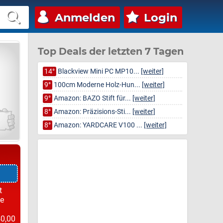
Anmelden
Login
Top Deals der letzten 7 Tagen
14°
Blackview Mini PC MP10...
[weiter]
9°
100cm Moderne Holz-Hun...
[weiter]
9°
Amazon: BAZO Stift für...
[weiter]
8°
Amazon: Präzisions-Sti...
[weiter]
8°
Amazon: YARDCARE V100 ...
[weiter]
1
t
ie
n
40,00