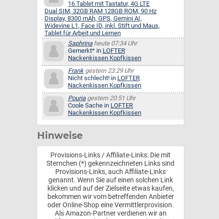
16 Tablet mit Tastatur, 4G LTE
Dual SIM, 32GB RAM 128GB ROM, 90 Hz
Display, 8300 mAh, GPS, Gemini AI,
Widevine L1, Face ID, inkl. Stift und Maus,
Tablet für Arbeit und Lernen
Saphrina
heute 07:34 Uhr
Gemerkt* in
LOFTER
Nackenkissen Kopfkissen
Frank
gestern 23:29 Uhr
Nicht schlecht! in
LOFTER
Nackenkissen Kopfkissen
Pouria
gestern 20:51 Uhr
Coole Sache in
LOFTER
Nackenkissen Kopfkissen
Hinweise
Provisions-Links / Affiliate-Links: Die mit
Sternchen (*) gekennzeichneten Links sind
Provisions-Links, auch Affiliate-Links
genannt. Wenn Sie auf einen solchen Link
klicken und auf der Zielseite etwas kaufen,
bekommen wir vom betreffenden Anbieter
oder Online-Shop eine Vermittlerprovision.
Als Amazon-Partner verdienen wir an