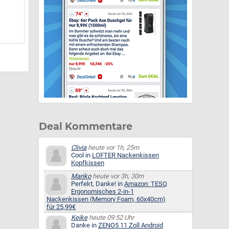
Deal Kommentare
Clivia
heute vor 1h, 25m
Cool in
LOFTER Nackenkissen
Kopfkissen
Mariko
heute vor 3h, 30m
Perfekt, Danke! in
Amazon: TESQ
Ergonomisches 2-in-1
Nackenkissen (Memory Foam, 60x40cm)
für 25,99€
Keike
heute 09:52 Uhr
Danke in
ZENO5 11 Zoll Android