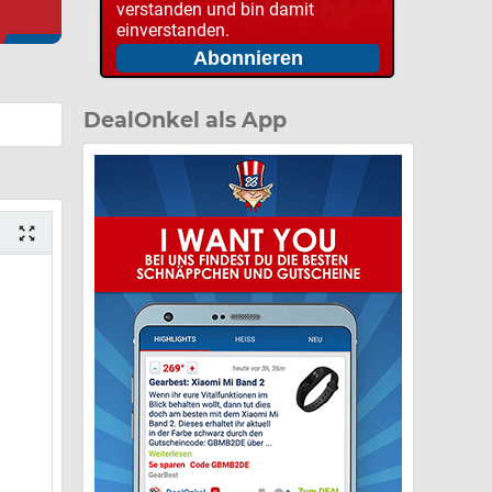
verstanden und bin damit
einverstanden.
DealOnkel als App