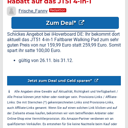
Rabatt auf das JT51 4-in-1
faltbare Walking Pad
Frische_Fanny
Redaktion
Zum Deal*
Schickes Angebot bei iHoverboard DE: Ihr bekommt dort
aktuell das JT51 4-in-1 Faltbarer Walking Pad zum sehr
guten Preis von nur 159,99 Euro statt 259,99 Euro. Somit
spart ihr satte 100,00 Euro.
gültig von 26.11. bis 31.12.
Jetzt zum Deal und Geld sparen*
Alle Angaben ohne Gewähr auf Aktualität, Richtigkeit und Verfügbarkeit /
Alle Preise können jetzt höher oder niedriger sein. Provisions-Links / Affiliate-
Links: Die mit Sternchen (*) gekennzeichneten Links sind Provisions-Links,
auch Affiliate-Links genannt. Wenn Sie auf einen solchen Link klicken und auf
der Zielseite etwas kaufen, bekommen wir vom betreffenden Anbieter oder
Online-Shop eine Vermittlerprovision. Als Amazon-Partner verdienen wir an
qualifizierten Verkäufen. Es entstehen für Sie keine Nachteile beim Kauf oder