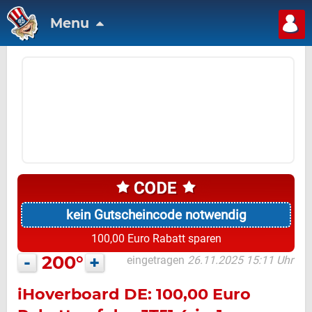
Menu
kein Gutscheincode notwendig
100,00 Euro Rabatt sparen
-
200°
+
eingetragen
26.11.2025 15:11 Uhr
iHoverboard DE: 100,00 Euro