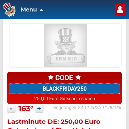
Menu
BLACKFRIDAY250
250,00 Euro Gutschein sparen
-
163°
+
eingetragen
24.11.2025 11:00 Uhr
Lastminute DE: 250,00 Euro