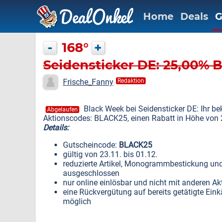
Home
Deals
G
-
168°
+
Seidensticker DE: 25,00%
Frische_Fanny
Redaktion
Black Week bei Seidensticker DE: Ihr 
Abgelaufen
Aktionscodes: BLACK25, einen Rabatt in Höhe von 
Details:
Gutscheincode:
BLACK25
gültig von 23.11. bis 01.12.
reduzierte Artikel, Monogrammbestickung u
ausgeschlossen
nur online einlösbar und nicht mit anderen A
eine Rückvergütung auf bereits getätigte Ein
möglich