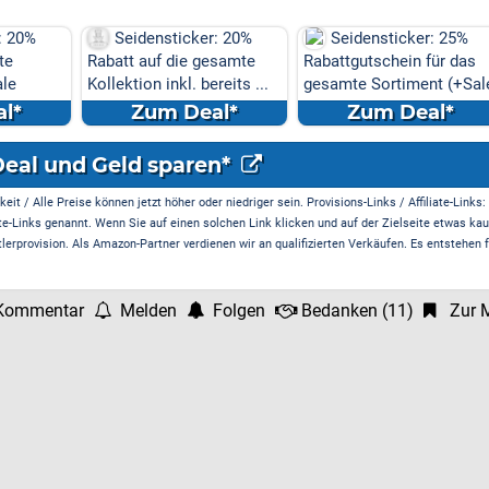
: 20%
Seidensticker: 25%
Seidensticker gibt 25
esamte
Rabattgutschein für das
Extra-Rabatt!!!
reits ...
gesamte Sortiment (+Sale)
l*
Zum Deal*
Zum Deal*
Deal und Geld sparen*
it / Alle Preise können jetzt höher oder niedriger sein. Provisions-Links / Affiliate-Links:
te-Links genannt. Wenn Sie auf einen solchen Link klicken und auf der Zielseite etwas kau
rprovision. Als Amazon-Partner verdienen wir an qualifizierten Verkäufen. Es entstehen f
Kommentar
Melden
Folgen
Bedanken
(
11
)
Zur M