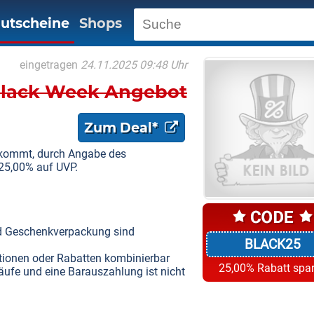
utscheine
Shops
eingetragen
24.11.2025 09:48 Uhr
 Black Week Angebot
Zum Deal*
bekommt, durch Angabe des
25,00% auf UVP.
nd Geschenkverpackung sind
BLACK25
ktionen oder Rabatten kombinierbar
25,00% Rabatt spa
käufe und eine Barauszahlung ist nicht