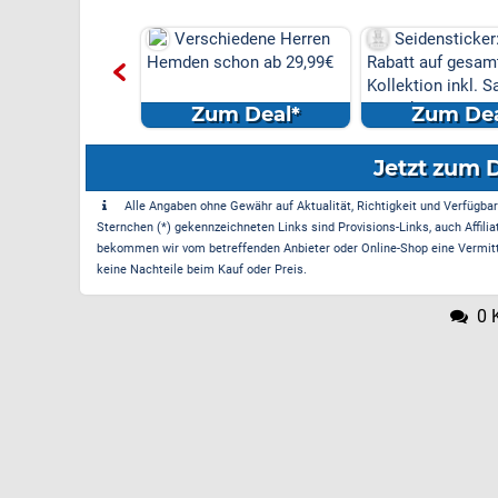
hiedene Herren
Seidensticker: 20%
Seidensticker
chon ab 29,99€
Rabatt auf gesamte
Rabatt auf die g
Kollektion inkl. Sale
Kollektion inkl. be
Produkte
m Deal*
Zum Deal*
Zum Dea
Jetzt zum 
Alle Angaben ohne Gewähr auf Aktualität, Richtigkeit und Verfügbarke
Sternchen (*) gekennzeichneten Links sind Provisions-Links, auch Affilia
bekommen wir vom betreffenden Anbieter oder Online-Shop eine Vermittle
keine Nachteile beim Kauf oder Preis.
0 