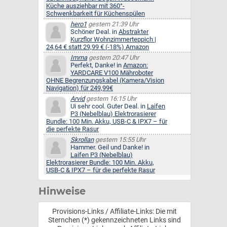
Küche ausziehbar mit 360°-
Schwenkbarkeit für Küchenspülen
hero1
gestern 21:39 Uhr
Schöner Deal. in
Abstrakter
Kurzflor Wohnzimmerteppich |
24,64 € statt 29,99 € (-18%) Amazon
Imma
gestern 20:47 Uhr
Perfekt, Danke! in
Amazon:
YARDCARE V100 Mähroboter
OHNE Begrenzungskabel (Kamera/Vision
Navigation) für 249,99€
Arvid
gestern 16:15 Uhr
Ui sehr cool. Guter Deal. in
Laifen
P3 (Nebelblau) Elektrorasierer
Bundle: 100 Min. Akku, USB-C & IPX7 – für
die perfekte Rasur
Skrollan
gestern 15:55 Uhr
Hammer. Geil und Danke! in
Laifen P3 (Nebelblau)
Elektrorasierer Bundle: 100 Min. Akku,
USB-C & IPX7 – für die perfekte Rasur
Hinweise
Provisions-Links / Affiliate-Links: Die mit
Sternchen (*) gekennzeichneten Links sind