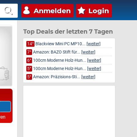
Anmelden
Login
Top Deals der letzten 7 Tagen
14°
Blackview Mini PC MP10...
[weiter]
7°
Amazon: BAZO Stift für...
[weiter]
6°
100cm Moderne Holz-Hun...
[weiter]
5°
100cm Moderne Holz-Hun...
[weiter]
5°
Amazon: Präzisions-Sti...
[weiter]
ren