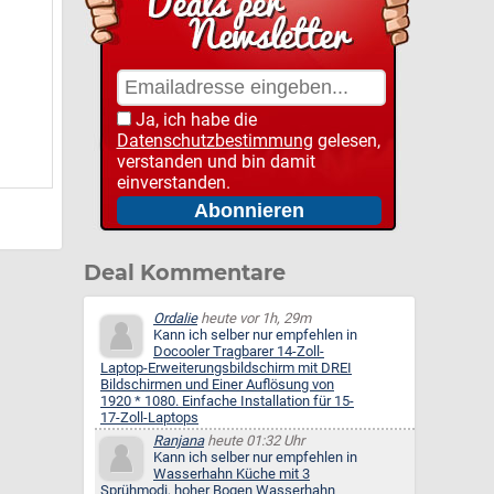
Ja, ich habe die
Datenschutzbestimmung
gelesen,
verstanden und bin damit
einverstanden.
Deal Kommentare
Ordalie
heute vor 1h, 29m
Kann ich selber nur empfehlen in
Docooler Tragbarer 14-Zoll-
Laptop-Erweiterungsbildschirm mit DREI
Bildschirmen und Einer Auflösung von
1920 * 1080. Einfache Installation für 15-
17-Zoll-Laptops
Ranjana
heute 01:32 Uhr
Kann ich selber nur empfehlen in
Wasserhahn Küche mit 3
Sprühmodi, hoher Bogen Wasserhahn