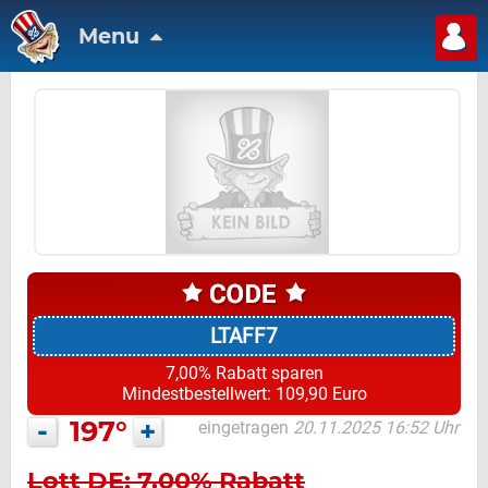
Menu
LTAFF7
7,00% Rabatt sparen
Mindestbestellwert: 109,90 Euro
-
197°
+
eingetragen
20.11.2025 16:52 Uhr
Lott DE: 7,00% Rabatt