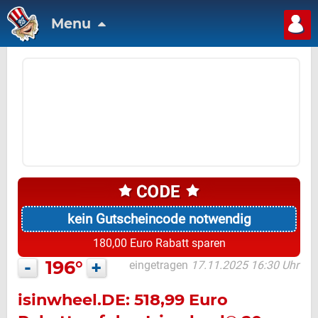
Menu
kein Gutscheincode notwendig
180,00 Euro Rabatt sparen
-
196°
+
eingetragen
17.11.2025 16:30 Uhr
isinwheel.DE: 518,99 Euro