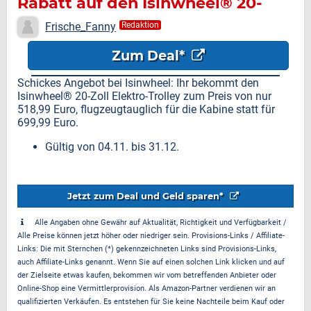
Rabatt auf den Isinwheel® 20-
Zoll Elektro-Trolley
Frische_Fanny
Redaktion
Zum Deal*
Schickes Angebot bei Isinwheel: Ihr bekommt den
Isinwheel® 20-Zoll Elektro-Trolley zum Preis von nur
518,99 Euro, flugzeugtauglich für die Kabine statt für
699,99 Euro.
Gültig von 04.11. bis 31.12.
Jetzt zum Deal und Geld sparen*
Alle Angaben ohne Gewähr auf Aktualität, Richtigkeit und Verfügbarkeit /
Alle Preise können jetzt höher oder niedriger sein. Provisions-Links / Affiliate-
Links: Die mit Sternchen (*) gekennzeichneten Links sind Provisions-Links,
auch Affiliate-Links genannt. Wenn Sie auf einen solchen Link klicken und auf
der Zielseite etwas kaufen, bekommen wir vom betreffenden Anbieter oder
Online-Shop eine Vermittlerprovision. Als Amazon-Partner verdienen wir an
qualifizierten Verkäufen. Es entstehen für Sie keine Nachteile beim Kauf oder