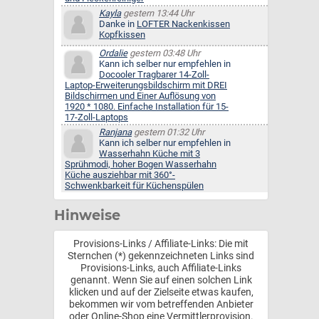
Kayla
gestern 13:44 Uhr
Danke in
LOFTER Nackenkissen
Kopfkissen
Ordalie
gestern 03:48 Uhr
Kann ich selber nur empfehlen in
Docooler Tragbarer 14-Zoll-
Laptop-Erweiterungsbildschirm mit DREI
Bildschirmen und Einer Auflösung von
1920 * 1080. Einfache Installation für 15-
17-Zoll-Laptops
Ranjana
gestern 01:32 Uhr
Kann ich selber nur empfehlen in
Wasserhahn Küche mit 3
Sprühmodi, hoher Bogen Wasserhahn
Küche ausziehbar mit 360°-
Schwenkbarkeit für Küchenspülen
Hinweise
Provisions-Links / Affiliate-Links: Die mit
Sternchen (*) gekennzeichneten Links sind
Provisions-Links, auch Affiliate-Links
genannt. Wenn Sie auf einen solchen Link
klicken und auf der Zielseite etwas kaufen,
bekommen wir vom betreffenden Anbieter
oder Online-Shop eine Vermittlerprovision.