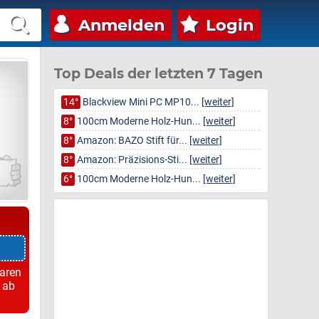
Anmelden
Login
Top Deals der letzten 7 Tagen
14°
Blackview Mini PC MP10...
[weiter]
8°
100cm Moderne Holz-Hun...
[weiter]
8°
Amazon: BAZO Stift für...
[weiter]
8°
Amazon: Präzisions-Sti...
[weiter]
6°
100cm Moderne Holz-Hun...
[weiter]
paren
 ab