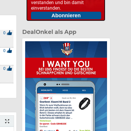
verstanden und bin damit
einverstanden.
DealOnkel als App
0
0
0