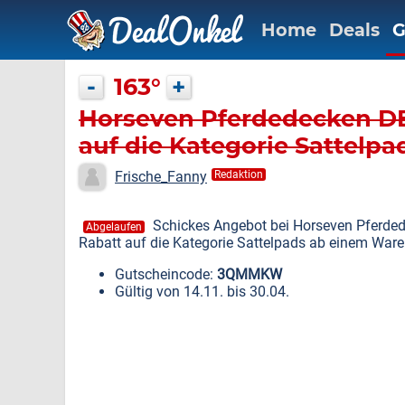
Home
Deals
G
-
163°
+
Horseven Pferdedecken DE:
auf die Kategorie Sattelpa
Frische_Fanny
Redaktion
Schickes Angebot bei Horseven Pferded
Abgelaufen
Rabatt auf die Kategorie Sattelpads ab einem Ware
Gutscheincode:
3QMMKW
Gültig von 14.11. bis 30.04.