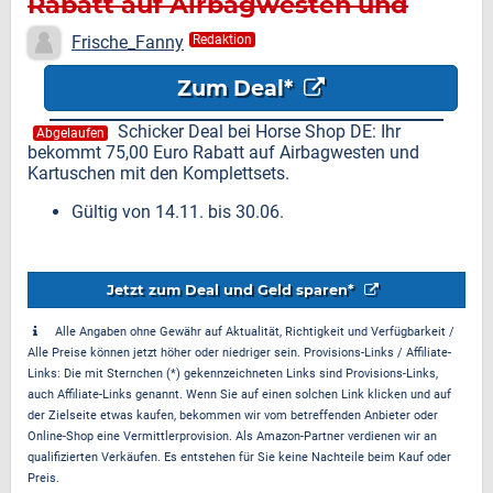
Rabatt auf Airbagwesten und
Kartuschen mit unseren
Frische_Fanny
Redaktion
Komplettsets
Zum Deal*
Schicker Deal bei Horse Shop DE: Ihr
Abgelaufen
bekommt 75,00 Euro Rabatt auf Airbagwesten und
Kartuschen mit den Komplettsets.
Gültig von 14.11. bis 30.06.
Jetzt zum Deal und Geld sparen*
Alle Angaben ohne Gewähr auf Aktualität, Richtigkeit und Verfügbarkeit /
Alle Preise können jetzt höher oder niedriger sein. Provisions-Links / Affiliate-
Links: Die mit Sternchen (*) gekennzeichneten Links sind Provisions-Links,
auch Affiliate-Links genannt. Wenn Sie auf einen solchen Link klicken und auf
der Zielseite etwas kaufen, bekommen wir vom betreffenden Anbieter oder
Online-Shop eine Vermittlerprovision. Als Amazon-Partner verdienen wir an
qualifizierten Verkäufen. Es entstehen für Sie keine Nachteile beim Kauf oder
Preis.