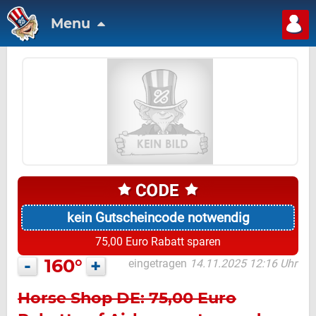
Menu
kein Gutscheincode notwendig
75,00 Euro Rabatt sparen
-
160°
+
eingetragen
14.11.2025 12:16 Uhr
Horse Shop DE: 75,00 Euro