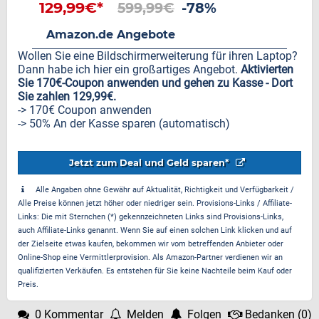
für 13“-17“ Laptops, Plug & Play
129,99€*
599,99€
-78%
Geeignet für Mac/Wins/Android
Amazon.de Angebote
Wollen Sie eine Bildschirmerweiterung für ihren Laptop?
Dann habe ich hier ein großartiges Angebot.
Aktivierten
Sie 170€-Coupon anwenden und gehen zu Kasse - Dort
Sie zahlen 129,99€.
-> 170€ Coupon anwenden
-> 50% An der Kasse sparen (automatisch)
Jetzt zum Deal und Geld sparen*
Alle Angaben ohne Gewähr auf Aktualität, Richtigkeit und Verfügbarkeit /
Alle Preise können jetzt höher oder niedriger sein. Provisions-Links / Affiliate-
Links: Die mit Sternchen (*) gekennzeichneten Links sind Provisions-Links,
auch Affiliate-Links genannt. Wenn Sie auf einen solchen Link klicken und auf
der Zielseite etwas kaufen, bekommen wir vom betreffenden Anbieter oder
Online-Shop eine Vermittlerprovision. Als Amazon-Partner verdienen wir an
qualifizierten Verkäufen. Es entstehen für Sie keine Nachteile beim Kauf oder
Preis.
0 Kommentar
Melden
Folgen
Bedanken
(
0
)