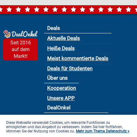
Deals
Aktuelle Deals
Seit 2016
Heiße Deals
auf dem
Markt!
Meist kommentierte Deals
Deals für Studenten
Über uns
Kooperation
Unsere APP
DealOnkel
Nutzungsbedingung
Diese Webseite verwendet Cookies, um relevante Funktionen zu
ermöglichen und das Angebot zu verbessern. Indem Sie hier fortfahren,
Datenschutzbestimmung
stimmen Sie der Nutzung von Cookies zu.
Mehr zum Thema Datenschutz »