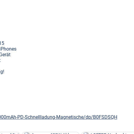
!
15
 iPhones
Gerät
t
g!
-000mAh-PD-Schnellladung-Magnetische/dp/B0FSDSQH