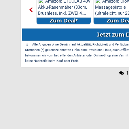
on: ETOOLAB 40V
Amazon: Clowturn Mini
Amazon: 600
enmäher (33cm,
Massagepistole
Staubsauger (kabe
 inkl. ZWEI 4,...
(ultraleicht, nur 230g, ideal
starker Motor) fü
...
m Deal*
Zum Deal*
Zum Dea
Jetzt zum 
Alle Angaben ohne Gewähr auf Aktualität, Richtigkeit und Verfügbarke
Sternchen (*) gekennzeichneten Links sind Provisions-Links, auch Affilia
bekommen wir vom betreffenden Anbieter oder Online-Shop eine Vermittle
keine Nachteile beim Kauf oder Preis.
1