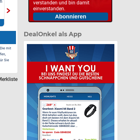
n
LOFTER Nackenkissen
LOFTER Nackenkissen
verstanden und bin damit
Kopfkissen
Kopfkissen
V1
einverstanden.
Beg
(Ka
Zum Deal*
Zum Deal*
DealOnkel als App
 Die mit
fen,
ür Sie
erkliste