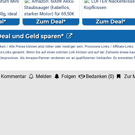
W Akku-
LOFTER Nackenkissen
LOFTER Nackenkisse
llos,
Kopfkissen
Kopfkissen
r 69,50€
l*
Zum Deal*
Zum Deal*
Deal und Geld sparen*
it / Alle Preise können jetzt höher oder niedriger sein. Provisions-Links / Affiliate-Links:
te-Links genannt. Wenn Sie auf einen solchen Link klicken und auf der Zielseite etwas kau
rprovision. Als Amazon-Partner verdienen wir an qualifizierten Verkäufen. Es entstehen f
 Kommentar
Melden
Folgen
Bedanken
(
0
)
Zur M