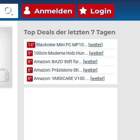
Anmelden
Login
Top Deals der letzten 7 Tagen
14°
Blackview Mini PC MP10...
[weiter]
9°
100cm Moderne Holz-Hun...
[weiter]
8°
Amazon: BAZO Stift für...
[weiter]
8°
Amazon: Präzisions-Sti...
[weiter]
8°
Amazon: YARDCARE V100 ...
[weiter]