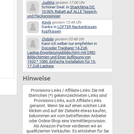
Juditha
gestern 17:06 Uhr
Schöner Deal. in
SharkNinja DE:
10,00% Rabatt auf ALLE Teppich-
und Fleckenreiniger
Kayla
gestern 13:44 Uhr
Danke in
LOFTER Nackenkissen
Kopfkissen
Ordalie
gestern 03:48 Uhr
Kann ich selber nur empfehlen in
Docooler Tragbarer 14-Zoll-
Laptop-Erweiterungsbildschirm mit DREI
Bildschirmen und Einer Auflösung von
1920 * 1080. Einfache Installation für 15-
17-Zoll-Laptops
Hinweise
Provisions-Links / Affiliate-Links: Die mit
Sternchen (*) gekennzeichneten Links sind
Provisions-Links, auch Affiliate-Links
genannt. Wenn Sie auf einen solchen Link
klicken und auf der Zielseite etwas kaufen,
bekommen wir vom betreffenden Anbieter
oder Online-Shop eine Vermittlerprovision.
Als Amazon-Partner verdienen wir an
qualifizierten Verkäufen. Es entstehen für Sie