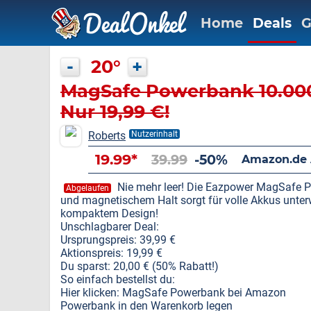
Home
Deals
G
-
20°
+
MagSafe Powerbank 10.00
Nur 19,99 €!
Roberts
Nutzerinhalt
19.99*
39.99
-50%
Amazon.de
Nie mehr leer! Die Eazpower MagSafe 
Abgelaufen
und magnetischem Halt sorgt für volle Akkus unte
kompaktem Design!
Unschlagbarer Deal:
Ursprungspreis: 39,99 €
Aktionspreis: 19,99 €
Du sparst: 20,00 € (50% Rabatt!)
So einfach bestellst du:
Hier klicken: MagSafe Powerbank bei Amazon
Powerbank in den Warenkorb legen