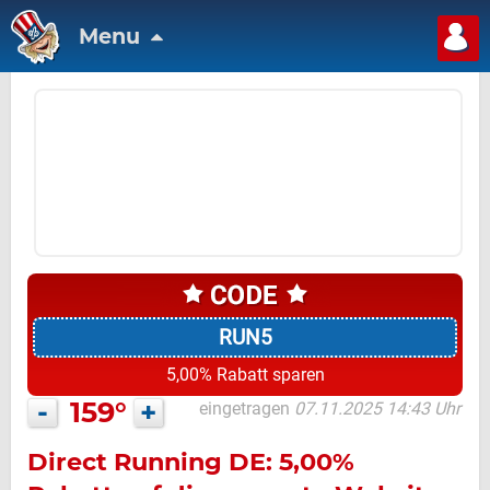
Menu
RUN5
5,00% Rabatt sparen
-
159°
+
eingetragen
07.11.2025 14:43 Uhr
Direct Running DE: 5,00%