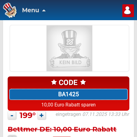
Menu
BA1425
10,00 Euro Rabatt sparen
-
199°
+
eingetragen
07.11.2025 13:33 Uhr
Bettmer DE: 10,00 Euro Rabatt