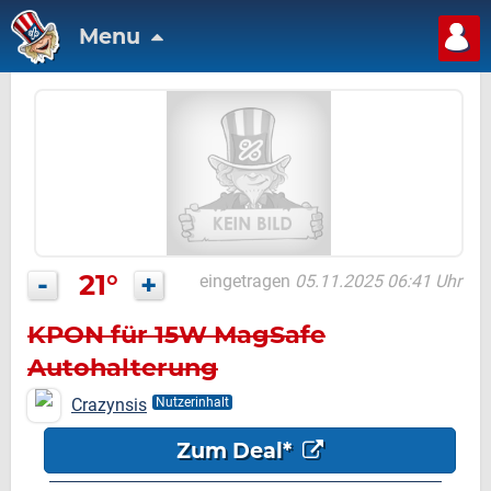
Menu
-
21°
+
eingetragen
05.11.2025 06:41 Uhr
KPON für 15W MagSafe
Autohalterung
Crazynsis
Nutzerinhalt
Zum Deal*