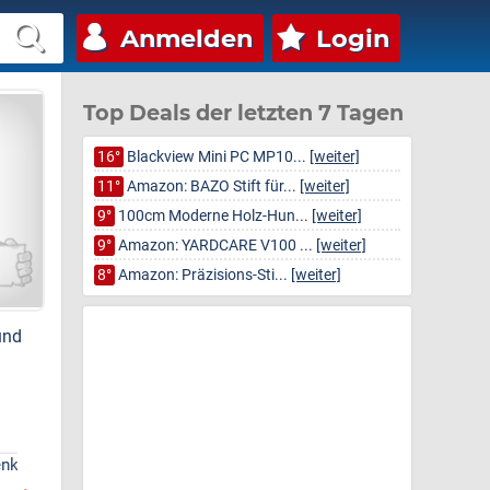
Anmelden
Login
Top Deals der letzten 7 Tagen
16°
Blackview Mini PC MP10...
[weiter]
11°
Amazon: BAZO Stift für...
[weiter]
9°
100cm Moderne Holz-Hun...
[weiter]
9°
Amazon: YARDCARE V100 ...
[weiter]
8°
Amazon: Präzisions-Sti...
[weiter]
und
n
LOFTER Nackenkissen
LOFTER Nackenkissen
Kopfkissen
Kopfkissen
V1