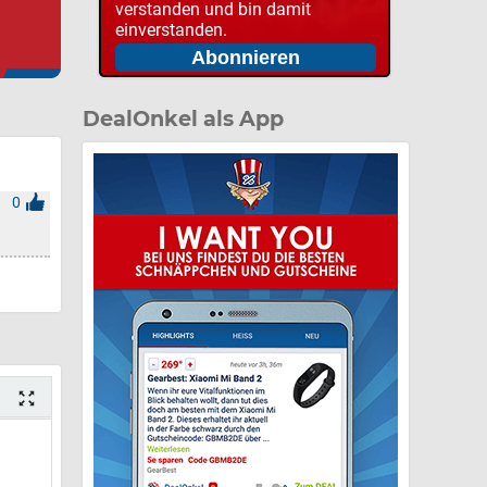
verstanden und bin damit
einverstanden.
DealOnkel als App
0