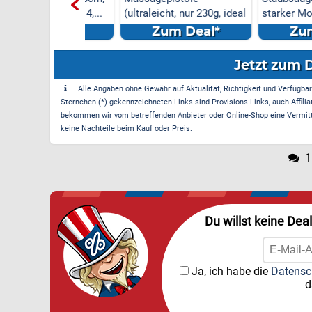
 inkl. ZWEI 4,...
(ultraleicht, nur 230g, ideal
starker Motor) fü
...
m Deal*
Zum Deal*
Zum Dea
Jetzt zum 
Alle Angaben ohne Gewähr auf Aktualität, Richtigkeit und Verfügbarke
Sternchen (*) gekennzeichneten Links sind Provisions-Links, auch Affilia
bekommen wir vom betreffenden Anbieter oder Online-Shop eine Vermittle
keine Nachteile beim Kauf oder Preis.
1
Du willst keine Dea
Ja, ich habe die
Datensc
d