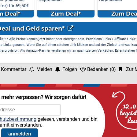
r 69,50€
l*
Zum Deal*
Zum Deal*
Deal und Geld sparen*
it / Alle Preise können jetzt höher oder niedriger sein. Provisions-Links / Affiliate-Links:
te-Links genannt. Wenn Sie auf einen solchen Link klicken und auf der Zielseite etwas kau
rprovision. Als Amazon-Partner verdienen wir an qualifizierten Verkäufen. Es entstehen f
 Kommentar
Melden
Folgen
Bedanken
(
0
)
Zur M
l mehr verpassen? Wir sorgen dafür!
hutzbestimmung
gelesen, verstanden und bin
amit einverstanden.