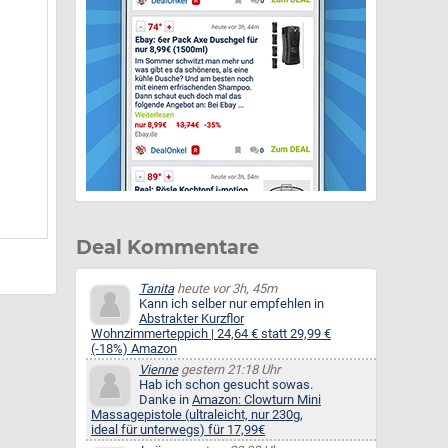
Deal Kommentare
Tanita
heute vor 3h, 45m
Kann ich selber nur empfehlen in
Abstrakter Kurzflor
Wohnzimmerteppich | 24,64 € statt 29,99 €
(-18%) Amazon
Vienne
gestern 21:18 Uhr
Hab ich schon gesucht sowas.
Danke in
Amazon: Clowturn Mini
Massagepistole (ultraleicht, nur 230g,
ideal für unterwegs) für 17,99€