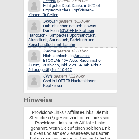
Laijana
gestern 20:38 Uhr
Echt guter Deal. Danke in
50% off
Ergonomisches Kopfkissen -
Kissen für Seiten
Skrollan
gestern 19:50 Uhr
Hab ich schon gesucht sowas.
Danke in
50%OFF Mikrofaser
Handtuch - Kompaktes Sporthandtuch,
Strandtuch, Saunatuch, Badetuch und
Reisehandtuch mit Tasche
Karima
gestern 18:00 Uhr
Nicht schlecht! in
Amazon:
ETOOLAB 40V Akku-Rasenmäher
(33cm, Brushless, inkl. ZWEI 4,0Ah Akkus
& Ladegerät) für 110,49€
Clivia
gestern 15:29 Uhr
Cool in
LOFTER Nackenkissen
Kopfkissen
Hinweise
Provisions-Links / Affiliate-Links: Die mit
Sternchen (*) gekennzeichneten Links sind
Provisions-Links, auch Affiliate-Links
genannt. Wenn Sie auf einen solchen Link
klicken und auf der Zielseite etwas kaufen,
bekommen wir vom betreffenden Anbieter