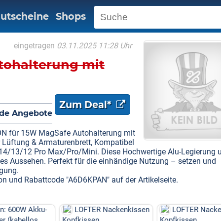
utscheine
Shops
eingetragen
03.11.2025 11:28 Uhr
tohalterung mit
Zum Deal*
de Angebote
N für 15W MagSafe Autohalterung mit
 Lüftung & Armaturenbrett, Kompatibel
14/13/12 Pro Max/Pro/Mini. Diese Hochwertige Alu-Legierung 
hes Aussehen. Perfekt für die einhändige Nutzung – setzen und
egung.
n und Rabattcode "A6D6KPAN" auf der Artikelseite.
W Akku-
LOFTER Nackenkissen
LOFTER Nackenkisse
llos,
Kopfkissen
Kopfkissen