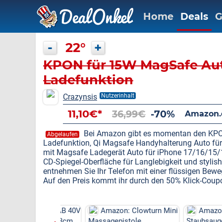
Home
Deals
G
-
22°
+
KPON für 15W MagSafe Au
Ladefunktion
Crazynsis
Nutzerinhalt
11,10€*
36,99€
-70%
Amazon.
Bei Amazon gibt es momentan den KPO
Abgelaufen
Ladefunktion, Qi Magsafe Handyhalterung Auto für
mit Magsafe Ladegerät Auto für iPhone 17/16/15/
CD-Spiegel-Oberfläche für Langlebigkeit und stylis
entnehmen Sie Ihr Telefon mit einer flüssigen Bew
Auf den Preis kommt ihr durch den 50% Klick-Coupo
on: ETOOLAB 40V
Amazon: Clowturn Mini
Amazon: 600
enmäher (33cm,
Massagepistole
Staubsauger (kabe