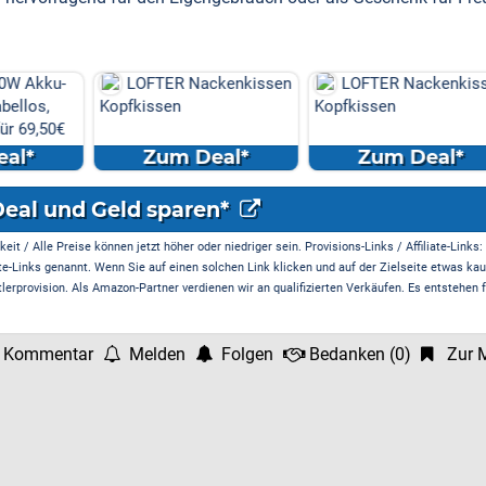
W Akku-
LOFTER Nackenkissen
LOFTER Nackenkisse
llos,
Kopfkissen
Kopfkissen
r 69,50€
l*
Zum Deal*
Zum Deal*
Deal und Geld sparen*
it / Alle Preise können jetzt höher oder niedriger sein. Provisions-Links / Affiliate-Links:
te-Links genannt. Wenn Sie auf einen solchen Link klicken und auf der Zielseite etwas kau
rprovision. Als Amazon-Partner verdienen wir an qualifizierten Verkäufen. Es entstehen f
 Kommentar
Melden
Folgen
Bedanken
(
0
)
Zur M