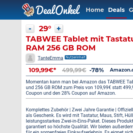
Home
Deals
G
-
29°
+
TABWEE Tablet mit Tastatur
RAM 256 GB ROM
TanteEmma
Nutzerinhalt
109,99€*
499,99€
-78%
Amazon.
Momentan kann man bei Amazon das TABWEE Tablet
und 256 GB ROM zum Preis von 109,99€ statt 499,
Coupon und den 28% Coupon auf Amazon.
Komplettes Zubehör | Zwei Jahre Garantie | Offiziell
als Geschenk. Es wird mit Tastatur, Maus, Stift, Hül
leistungsstarkes Zwei-in-Eins-Paket. Dieses Produ
garantiert so höchste Qualität. Wir bieten außerde
für ein sorgenfreies Einkaufserlebnis. Es eignet s