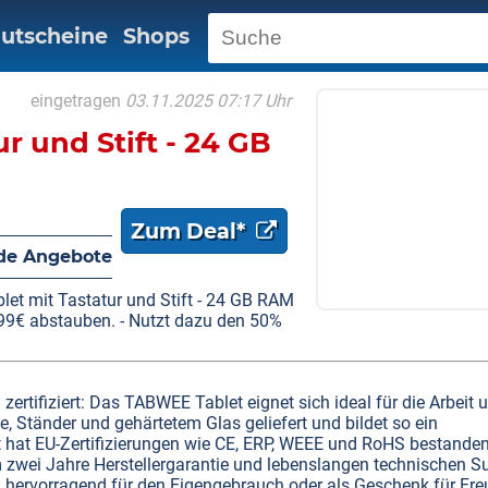
utscheine
Shops
eingetragen
03.11.2025 07:17 Uhr
 und Stift - 24 GB
Zum Deal*
de Angebote
 mit Tastatur und Stift - 24 GB RAM
99€ abstauben. - Nutzt dazu den 50%
 zertifiziert: Das TABWEE Tablet eignet sich ideal für die Arbeit 
le, Ständer und gehärtetem Glas geliefert und bildet so ein
kt hat EU-Zertifizierungen wie CE, ERP, WEEE und RoHS bestande
m zwei Jahre Herstellergarantie und lebenslangen technischen S
ich hervorragend für den Eigengebrauch oder als Geschenk für Fr