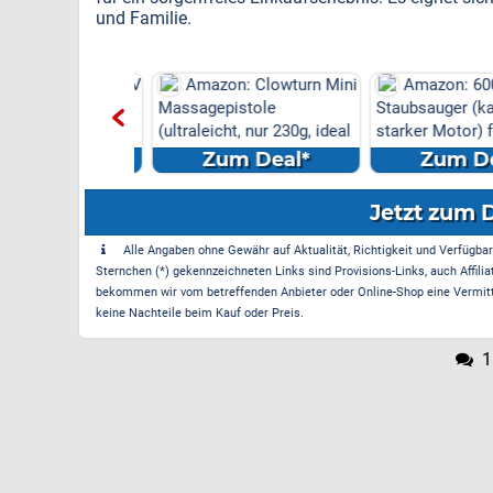
und Familie.
on: ETOOLAB 40V
Amazon: Clowturn Mini
Amazon: 600
enmäher (33cm,
Massagepistole
Staubsauger (kabe
 inkl. ZWEI 4,...
(ultraleicht, nur 230g, ideal
starker Motor) fü
...
m Deal*
Zum Deal*
Zum Dea
Jetzt zum 
Alle Angaben ohne Gewähr auf Aktualität, Richtigkeit und Verfügbarke
Sternchen (*) gekennzeichneten Links sind Provisions-Links, auch Affilia
bekommen wir vom betreffenden Anbieter oder Online-Shop eine Vermittle
keine Nachteile beim Kauf oder Preis.
1