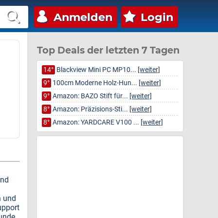
Anmelden
Login
Top Deals der letzten 7 Tagen
14°
Blackview Mini PC MP10...
[weiter]
9°
100cm Moderne Holz-Hun...
[weiter]
9°
Amazon: BAZO Stift für...
[weiter]
8°
Amazon: Präzisions-Sti...
[weiter]
8°
Amazon: YARDCARE V100 ...
[weiter]
und
n und
upport
eunde