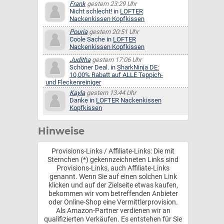
Frank
gestern 23:29 Uhr
Nicht schlecht! in
LOFTER
Nackenkissen Kopfkissen
Pouria
gestern 20:51 Uhr
Coole Sache in
LOFTER
Nackenkissen Kopfkissen
Juditha
gestern 17:06 Uhr
Schöner Deal. in
SharkNinja DE:
10,00% Rabatt auf ALLE Teppich-
und Fleckenreiniger
Kayla
gestern 13:44 Uhr
Danke in
LOFTER Nackenkissen
Kopfkissen
Hinweise
Provisions-Links / Affiliate-Links: Die mit
Sternchen (*) gekennzeichneten Links sind
Provisions-Links, auch Affiliate-Links
genannt. Wenn Sie auf einen solchen Link
klicken und auf der Zielseite etwas kaufen,
bekommen wir vom betreffenden Anbieter
oder Online-Shop eine Vermittlerprovision.
Als Amazon-Partner verdienen wir an
qualifizierten Verkäufen. Es entstehen für Sie