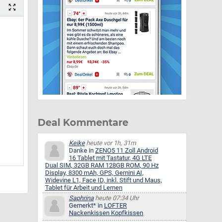
Deal Kommentare
Keike
heute vor 1h, 31m
Danke in
ZENO5 11 Zoll Android
16 Tablet mit Tastatur, 4G LTE
Dual SIM, 32GB RAM 128GB ROM, 90 Hz
Display, 8300 mAh, GPS, Gemini AI,
Widevine L1, Face ID, inkl. Stift und Maus,
Tablet für Arbeit und Lernen
Saphrina
heute 07:34 Uhr
Gemerkt* in
LOFTER
Nackenkissen Kopfkissen