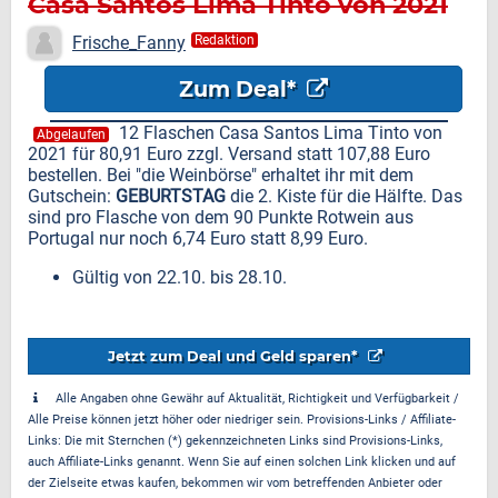
Casa Santos Lima Tinto von 2021
für 80,91 Euro
Frische_Fanny
Redaktion
Zum Deal*
12 Flaschen Casa Santos Lima Tinto von
Abgelaufen
2021 für 80,91 Euro zzgl. Versand statt 107,88 Euro
bestellen. Bei "die Weinbörse" erhaltet ihr mit dem
Gutschein:
GEBURTSTAG
die 2. Kiste für die Hälfte. Das
sind pro Flasche von dem 90 Punkte Rotwein aus
Portugal nur noch 6,74 Euro statt 8,99 Euro.
Gültig von 22.10. bis 28.10.
Jetzt zum Deal und Geld sparen*
Alle Angaben ohne Gewähr auf Aktualität, Richtigkeit und Verfügbarkeit /
Alle Preise können jetzt höher oder niedriger sein. Provisions-Links / Affiliate-
Links: Die mit Sternchen (*) gekennzeichneten Links sind Provisions-Links,
auch Affiliate-Links genannt. Wenn Sie auf einen solchen Link klicken und auf
der Zielseite etwas kaufen, bekommen wir vom betreffenden Anbieter oder