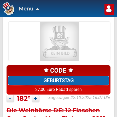
Menu
GEBURTSTAG
27,00 Euro Rabatt sparen
-
182°
+
eingetragen
22.10.2025 16:07 Uhr
Die Weinbörse DE: 12 Flaschen