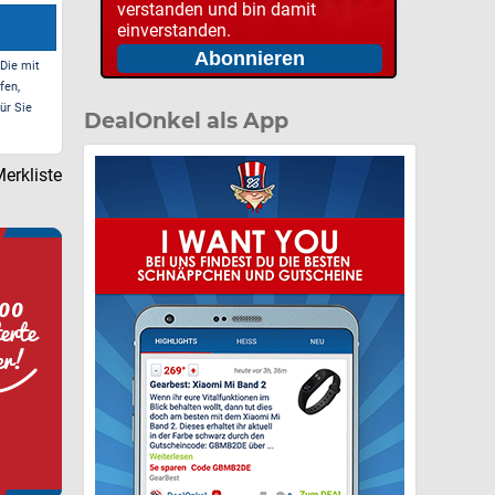
verstanden und bin damit
einverstanden.
 Die mit
fen,
ür Sie
DealOnkel als App
erkliste