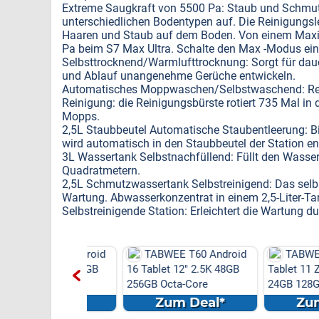
Extreme Saugkraft von 5500 Pa: Staub und Schmut
unterschiedlichen Bodentypen auf. Die Reinigungsle
Haaren und Staub auf dem Boden. Von einem Maxi
Pa beim S7 Max Ultra. Schalte den Max -Modus ein u
Selbsttrocknend/Warmlufttrocknung: Sorgt für daue
und Ablauf unangenehme Gerüche entwickeln.
Automatisches Moppwaschen/Selbstwaschend: Rei
Reinigung: die Reinigungsbürste rotiert 735 Mal in
Mopps.
2,5L Staubbeutel Automatische Staubentleerung: B
wird automatisch in den Staubbeutel der Station ent
3L Wassertank​ Selbstnachfüllend: Füllt den Wasse
Quadratmetern.
2,5L Schmutzwassertank​ Selbstreinigend: Das selbst
Wartung. Abwasserkonzentrat in einem 2,5-Liter-Ta
Selbstreinigende Station: Erleichtert die Wartung d
E T60 Android
TABWEE T60 Android
TABWEE T90 
 12" 2.5K 48GB
16 Tablet 12" 2.5K 48GB
Tablet 11 Zoll An
ta-Core
256GB Octa-Core
24GB 128GB 800
...
10000mAh...
Gemini...
m Deal*
Zum Deal*
Zum Dea