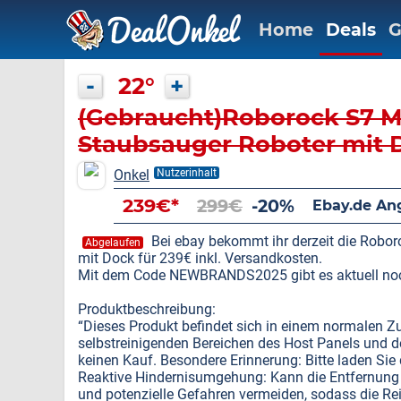
Home
Deals
G
-
22°
+
(Gebraucht)Roborock S7 M
Staubsauger Roboter mit 
Onkel
Nutzerinhalt
239€*
299€
-20%
Ebay.de An
Bei ebay bekommt ihr derzeit die Robo
Abgelaufen
mit Dock für 239€ inkl. Versandkosten.
Mit dem Code NEWBRANDS2025 gibt es aktuell noc
Produktbeschreibung:
“Dieses Produkt befindet sich in einem normalen Zu
selbstreinigenden Bereichen des Host Panels und d
keinen Kauf. Besondere Erinnerung: Bitte laden Sie
Reaktive Hindernisumgehung: Kann die Entfernung v
und potenzielle Gefahren vermeiden, sodass die Rein