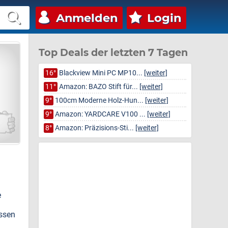
Anmelden
Login
Top Deals der letzten 7 Tagen
16°
Blackview Mini PC MP10...
[weiter]
11°
Amazon: BAZO Stift für...
[weiter]
9°
100cm Moderne Holz-Hun...
[weiter]
9°
Amazon: YARDCARE V100 ...
[weiter]
8°
Amazon: Präzisions-Sti...
[weiter]
e
essen