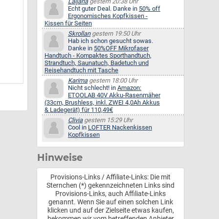
Laijana
gestern 20:38 Uhr
Echt guter Deal. Danke in
50% off
Ergonomisches Kopfkissen -
Kissen für Seiten
Skrollan
gestern 19:50 Uhr
Hab ich schon gesucht sowas.
Danke in
50%OFF Mikrofaser
Handtuch - Kompaktes Sporthandtuch,
Strandtuch, Saunatuch, Badetuch und
Reisehandtuch mit Tasche
Karima
gestern 18:00 Uhr
Nicht schlecht! in
Amazon:
ETOOLAB 40V Akku-Rasenmäher
(33cm, Brushless, inkl. ZWEI 4,0Ah Akkus
& Ladegerät) für 110,49€
Clivia
gestern 15:29 Uhr
Cool in
LOFTER Nackenkissen
Kopfkissen
Hinweise
Provisions-Links / Affiliate-Links: Die mit
Sternchen (*) gekennzeichneten Links sind
Provisions-Links, auch Affiliate-Links
genannt. Wenn Sie auf einen solchen Link
klicken und auf der Zielseite etwas kaufen,
bekommen wir vom betreffenden Anbieter