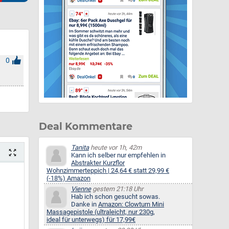
0
Deal Kommentare
Tanita
heute vor 1h, 42m
Kann ich selber nur empfehlen in
Abstrakter Kurzflor
Wohnzimmerteppich | 24,64 € statt 29,99 €
(-18%) Amazon
Vienne
gestern 21:18 Uhr
Hab ich schon gesucht sowas.
Danke in
Amazon: Clowturn Mini
Massagepistole (ultraleicht, nur 230g,
ideal für unterwegs) für 17,99€