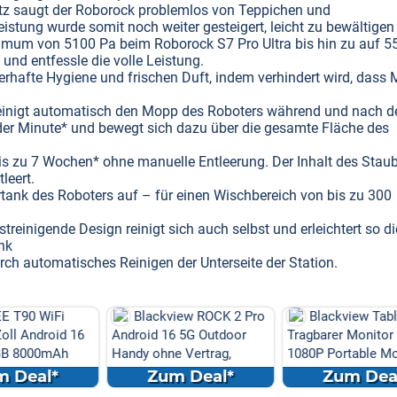
z saugt der Roborock problemlos von Teppichen und
istung wurde somit noch weiter gesteigert, leicht zu bewältigen
mum von 5100 Pa beim Roborock S7 Pro Ultra bis hin zu auf 5
nd entfessle die volle Leistung.
rhafte Hygiene und frischen Duft, indem verhindert wird, dass
nigt automatisch den Mopp des Roboters während und nach d
 der Minute* und bewegt sich dazu über die gesamte Fläche des
is zu 7 Wochen* ohne manuelle Entleerung. Der Inhalt des Stau
leert.
rtank des Roboters auf – für einen Wischbereich von bis zu 300
reinigende Design reinigt sich auch selbst und erleichtert so di
nk
urch automatisches Reinigen der Unterseite der Station.
WiFi
Blackview ROCK 2 Pro
Blackview Table 10
droid 16
Android 16 5G Outdoor
Tragbarer Monitor 23.8Zo
0mAh
Handy ohne Vertrag,
1080P Portable Monito...
32GB...
l*
Zum Deal*
Zum Deal*