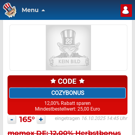
Menu
COZYBONUS
12,00% Rabatt sparen
Mindestbestellwert: 25,00 Euro
-
165°
+
eingetragen
16.10.2025 14:45 Uhr
momox DE: 12,00% Herbstbonus