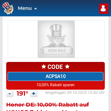
Menu
ACPSA10
10,00% Rabatt sparen
-
191°
+
eingetragen
09.10.2025 15:50 Uhr
Honor DE: 10,00% Rabatt auf