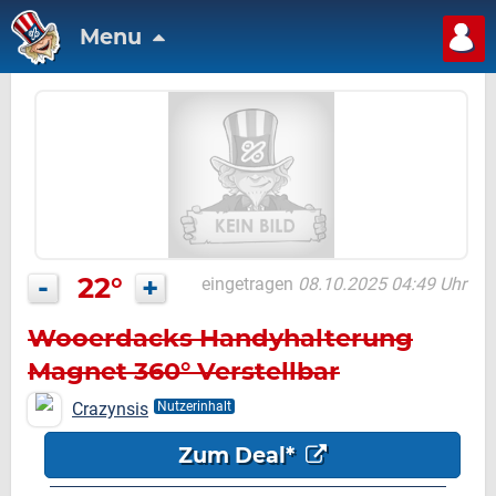
Menu
-
22°
+
eingetragen
08.10.2025 04:49 Uhr
Wooerdacks Handyhalterung
Magnet 360° Verstellbar
Crazynsis
Nutzerinhalt
Zum Deal*