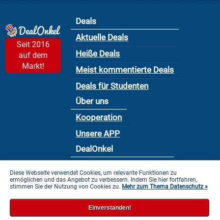
Deals
Aktuelle Deals
Seit 2016
Heiße Deals
auf dem
Markt!
Meist kommentierte Deals
Deals für Studenten
Über uns
Kooperation
Unsere APP
DealOnkel
Nutzungsbedingung
Diese Webseite verwendet Cookies, um relevante Funktionen zu
ermöglichen und das Angebot zu verbessern. Indem Sie hier fortfahren,
Datenschutzbestimmung
stimmen Sie der Nutzung von Cookies zu.
Mehr zum Thema Datenschutz »
Impressum