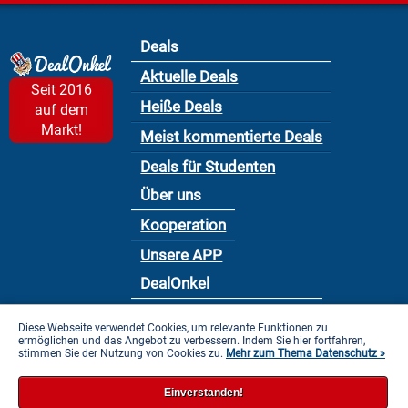
Deals
Aktuelle Deals
Seit 2016
Heiße Deals
auf dem
Markt!
Meist kommentierte Deals
Deals für Studenten
Über uns
Kooperation
Unsere APP
DealOnkel
Nutzungsbedingung
Diese Webseite verwendet Cookies, um relevante Funktionen zu
ermöglichen und das Angebot zu verbessern. Indem Sie hier fortfahren,
Datenschutzbestimmung
stimmen Sie der Nutzung von Cookies zu.
Mehr zum Thema Datenschutz »
Impressum