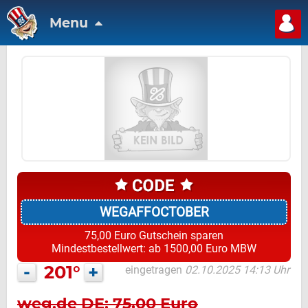
Menu
WEGAFFOCTOBER
75,00 Euro Gutschein sparen
Mindestbestellwert: ab 1500,00 Euro MBW
-
201°
+
eingetragen
02.10.2025 14:13 Uhr
weg.de DE: 75,00 Euro