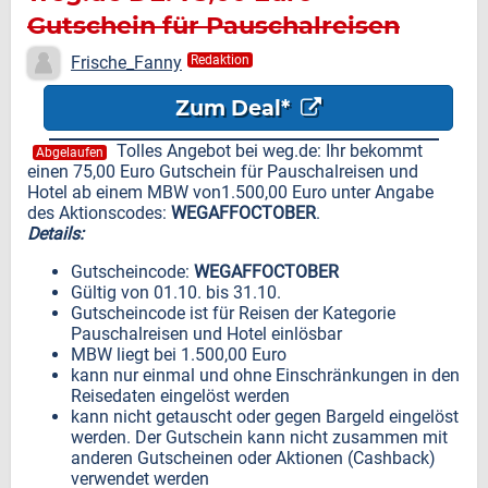
Gutschein für Pauschalreisen
und Hotel, ab 1500,00 Euro
Frische_Fanny
Redaktion
MBW
Zum Deal*
Tolles Angebot bei weg.de: Ihr bekommt
Abgelaufen
einen 75,00 Euro Gutschein für Pauschalreisen und
Hotel ab einem MBW von1.500,00 Euro unter Angabe
des Aktionscodes:
WEGAFFOCTOBER
.
Details:
Gutscheincode:
WEGAFFOCTOBER
Gültig von 01.10. bis 31.10.
Gutscheincode ist für Reisen der Kategorie
Pauschalreisen und Hotel einlösbar
MBW liegt bei 1.500,00 Euro
kann nur einmal und ohne Einschränkungen in den
Reisedaten eingelöst werden
kann nicht getauscht oder gegen Bargeld eingelöst
werden. Der Gutschein kann nicht zusammen mit
anderen Gutscheinen oder Aktionen (Cashback)
verwendet werden