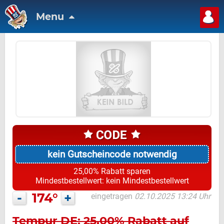
Menu
kein Gutscheincode notwendig
25,00% Rabatt sparen
Mindestbestellwert: kein Mindestbestellwert
-
174°
+
eingetragen
02.10.2025 13:24 Uhr
Tempur DE: 25,00% Rabatt auf