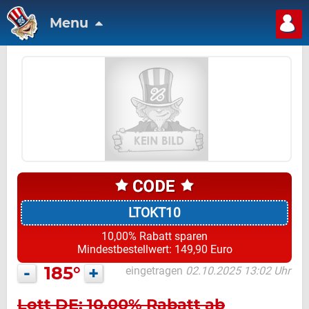
Menu
LTOKT10
10,00% Rabatt sparen
Mindestbestellwert: 149,90 Euro
-
185°
+
eingetragen
02.10.2025 13:02 Uhr
Lott DE: 10,00% Rabatt ab