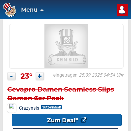
Menu
-
23°
+
eingetragen
25.09.2025 04:54 Uhr
Cevapro Damen Seamless Slips
Damen 6er Pack
Crazynsis
Nutzerinhalt
Zum Deal*