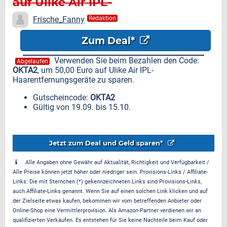
auf Ulike Air IPL-
Haarentfernungsgeräte
Frische_Fanny
Redaktion
Zum Deal*
Verwenden Sie beim Bezahlen den Code:
Abgelaufen
OKTA2
, um 50,00 Euro auf Ulike Air IPL-
Haarentfernungsgeräte zu sparen.
Gutscheincode:
OKTA2
Gültig von 19.09. bis 15.10.
Jetzt zum Deal und Geld sparen*
Alle Angaben ohne Gewähr auf Aktualität, Richtigkeit und Verfügbarkeit /
Alle Preise können jetzt höher oder niedriger sein. Provisions-Links / Affiliate-
Links: Die mit Sternchen (*) gekennzeichneten Links sind Provisions-Links,
auch Affiliate-Links genannt. Wenn Sie auf einen solchen Link klicken und auf
der Zielseite etwas kaufen, bekommen wir vom betreffenden Anbieter oder
Online-Shop eine Vermittlerprovision. Als Amazon-Partner verdienen wir an
qualifizierten Verkäufen. Es entstehen für Sie keine Nachteile beim Kauf oder