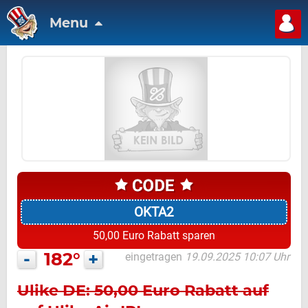
Menu
OKTA2
50,00 Euro Rabatt sparen
-
182°
+
eingetragen
19.09.2025 10:07 Uhr
Ulike DE: 50,00 Euro Rabatt auf