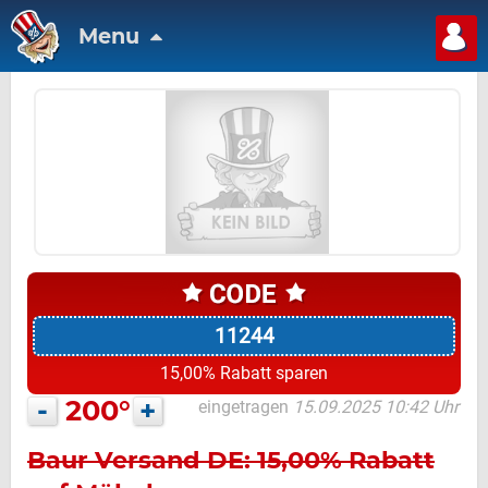
Menu
11244
15,00% Rabatt sparen
-
200°
+
eingetragen
15.09.2025 10:42 Uhr
Baur Versand DE: 15,00% Rabatt