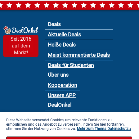
Deals
Aktuelle Deals
Seit 2016
Heiße Deals
auf dem
Markt!
Meist kommentierte Deals
Deals für Studenten
Über uns
Kooperation
Unsere APP
DealOnkel
Nutzungsbedingung
Diese Webseite verwendet Cookies, um relevante Funktionen zu
ermöglichen und das Angebot zu verbessern. Indem Sie hier fortfahren,
Datenschutzbestimmung
stimmen Sie der Nutzung von Cookies zu.
Mehr zum Thema Datenschutz »
Impressum