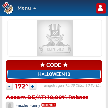
Menu
HALLOWEEN10
-
172°
+
eingetragen
15.09.2025 10:37 Uhr
Aosom DE/AT: 10,00% Rabazz
Frische_Fanny
Redaktion