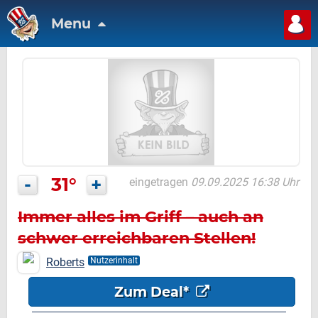
Menu
-
31°
+
eingetragen
09.09.2025 16:38 Uhr
Immer alles im Griff – auch an
schwer erreichbaren Stellen!
Roberts
Nutzerinhalt
Zum Deal*