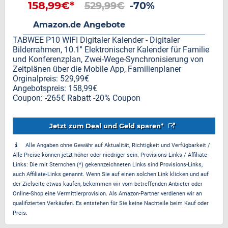
Zwei-Wege-Synchronisierung
158,99€*
529,99€
-70%
von Zeitplänen über die Mobile
Amazon.de Angebote
App, Familienplaner
TABWEE P10 WIFI Digitaler Kalender - Digitaler
Bilderrahmen, 10.1'' Elektronischer Kalender für Familie
und Konferenzplan, Zwei-Wege-Synchronisierung von
Zeitplänen über die Mobile App, Familienplaner
Orginalpreis: 529,99€
Angebotspreis: 158,99€
Coupon: -265€ Rabatt -20% Coupon
Jetzt zum Deal und Geld sparen*
Alle Angaben ohne Gewähr auf Aktualität, Richtigkeit und Verfügbarkeit /
Alle Preise können jetzt höher oder niedriger sein. Provisions-Links / Affiliate-
Links: Die mit Sternchen (*) gekennzeichneten Links sind Provisions-Links,
auch Affiliate-Links genannt. Wenn Sie auf einen solchen Link klicken und auf
der Zielseite etwas kaufen, bekommen wir vom betreffenden Anbieter oder
Online-Shop eine Vermittlerprovision. Als Amazon-Partner verdienen wir an
qualifizierten Verkäufen. Es entstehen für Sie keine Nachteile beim Kauf oder
Preis.