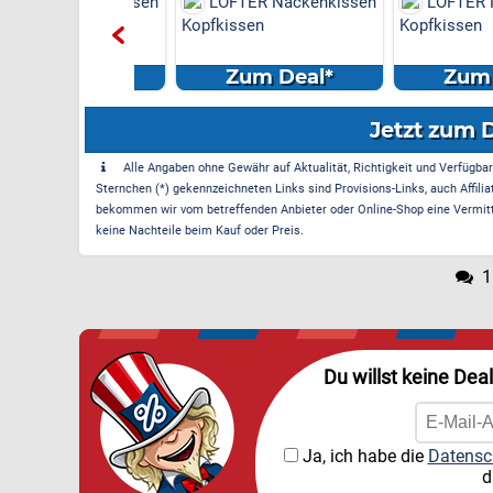
R Nackenkissen
LOFTER Nackenkissen
LOFTER Nack
en
Kopfkissen
Kopfkissen
m Deal*
Zum Deal*
Zum Dea
Jetzt zum 
Alle Angaben ohne Gewähr auf Aktualität, Richtigkeit und Verfügbarke
Sternchen (*) gekennzeichneten Links sind Provisions-Links, auch Affilia
bekommen wir vom betreffenden Anbieter oder Online-Shop eine Vermittle
keine Nachteile beim Kauf oder Preis.
1
Du willst keine Dea
Ja, ich habe die
Datensc
d