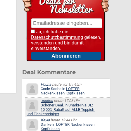
Ja, ich habe die
Datenschutzbestimmung
gelesen,
verstanden und bin damit
einverstanden.
Deal Kommentare
Pouria
heute vor 1h, 45m
Coole Sache in
LOFTER
Nackenkissen Kopfkissen
Juditha
heute 17:06 Uhr
Schöner Deal. in
SharkNinja DE:
10,00% Rabatt auf ALLE Teppich-
und Fleckenreiniger
Kayla
heute 13:44 Uhr
Danke in
LOFTER Nackenkissen
Kopfkissen