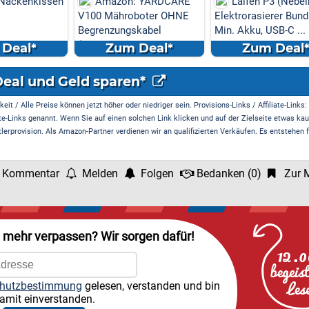
enkissen
Amazon: YARDCARE
Laifen P3 (Nebelblau)
V100 Mähroboter OHNE
Elektrorasierer Bundle: 1
Begrenzungskabel
Min. Akku, USB-C ...
(Kamera/Visi...
l*
Zum Deal*
Zum Deal*
Deal und Geld sparen*
it / Alle Preise können jetzt höher oder niedriger sein. Provisions-Links / Affiliate-Links:
te-Links genannt. Wenn Sie auf einen solchen Link klicken und auf der Zielseite etwas kau
rprovision. Als Amazon-Partner verdienen wir an qualifizierten Verkäufen. Es entstehen f
 Kommentar
Melden
Folgen
Bedanken
(
0
)
Zur M
l mehr verpassen? Wir sorgen dafür!
hutzbestimmung
gelesen, verstanden und bin
amit einverstanden.