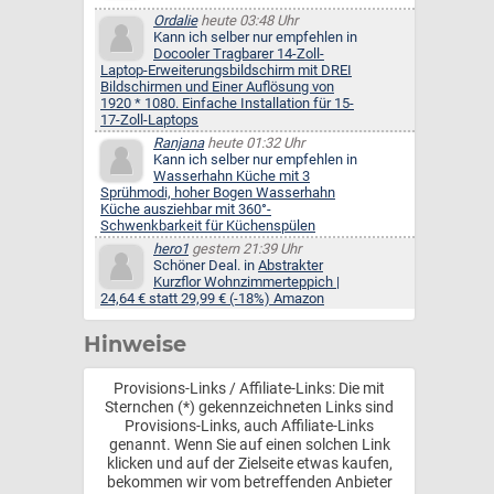
Ordalie
heute 03:48 Uhr
Kann ich selber nur empfehlen in
Docooler Tragbarer 14-Zoll-
Laptop-Erweiterungsbildschirm mit DREI
Bildschirmen und Einer Auflösung von
1920 * 1080. Einfache Installation für 15-
17-Zoll-Laptops
Ranjana
heute 01:32 Uhr
Kann ich selber nur empfehlen in
Wasserhahn Küche mit 3
Sprühmodi, hoher Bogen Wasserhahn
Küche ausziehbar mit 360°-
Schwenkbarkeit für Küchenspülen
hero1
gestern 21:39 Uhr
Schöner Deal. in
Abstrakter
Kurzflor Wohnzimmerteppich |
24,64 € statt 29,99 € (-18%) Amazon
Hinweise
Provisions-Links / Affiliate-Links: Die mit
Sternchen (*) gekennzeichneten Links sind
Provisions-Links, auch Affiliate-Links
genannt. Wenn Sie auf einen solchen Link
klicken und auf der Zielseite etwas kaufen,
bekommen wir vom betreffenden Anbieter