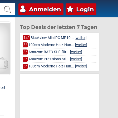
Anmelden
Login
Top Deals der letzten 7 Tagen
14°
Blackview Mini PC MP10...
[weiter]
8°
100cm Moderne Holz-Hun...
[weiter]
8°
Amazon: BAZO Stift für...
[weiter]
8°
Amazon: Präzisions-Sti...
[weiter]
6°
100cm Moderne Holz-Hun...
[weiter]
ert