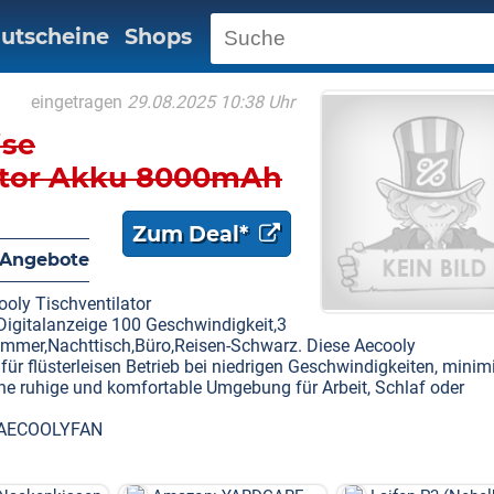
utscheine
Shops
eingetragen
29.08.2025 10:38 Uhr
ise
lator Akku 8000mAh
Zum Deal*
 Angebote
ly Tischventilator
Digitalanzeige 100 Geschwindigkeit,3
fzimmer,Nachttisch,Büro,Reisen-Schwarz. Diese Aecooly
ür flüsterleisen Betrieb bei niedrigen Geschwindigkeiten, minimi
ine ruhige und komfortable Umgebung für Arbeit, Schlaf oder
e AECOOLYFAN