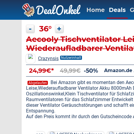
Home
Deals
G
-
36°
+
Aecooly Tischventilator Le
Wiederaufladbarer Venti
Crazynsis
Nutzerinhalt
24,99€*
49,99€
-50%
Amazon.de
Bei Amazon gibt es momentan den Aecoo
Abgelaufen
Leise,Wiederaufladbarer Ventilator Akku 8000mAh 
Oszillationswinkel,Klein Tischventilator für Schla
Raumventilatoren für das Schlafzimmer Entwickelt f
dieser Ventilator Geräuschstörungen und schafft e
Entspannung.
Auf den Preis kommt ihr durch den Gutscheincod