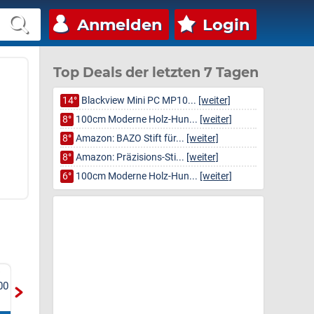
Anmelden
Login
Top Deals der letzten 7 Tagen
14°
Blackview Mini PC MP10...
[weiter]
8°
100cm Moderne Holz-Hun...
[weiter]
8°
Amazon: BAZO Stift für...
[weiter]
8°
Amazon: Präzisions-Sti...
[weiter]
6°
100cm Moderne Holz-Hun...
[weiter]
Docooler Tragbarer 14-
Wasserhahn Küche mit
00
Zoll-Laptop-
3 Sprühmodi, hoher Bogen
Run
Erweiterungsbildschirm mit
Wasserhahn Küche ausz...
Ada