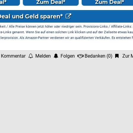
(Kamera/Visi...
l*
Zum Deal*
Zum Deal*
Deal und Geld sparen*
it / Alle Preise können jetzt höher oder niedriger sein. Provisions-Links / Affiliate-Links:
te-Links genannt. Wenn Sie auf einen solchen Link klicken und auf der Zielseite etwas kau
rprovision. Als Amazon-Partner verdienen wir an qualifizierten Verkäufen. Es entstehen f
 Kommentar
Melden
Folgen
Bedanken
(
0
)
Zur M