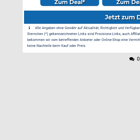
m Deal*
Zum Deal*
Zum Dea
Jetzt zum 
Alle Angaben ohne Gewähr auf Aktualität, Richtigkeit und Verfügbarke
Sternchen (*) gekennzeichneten Links sind Provisions-Links, auch Affilia
bekommen wir vom betreffenden Anbieter oder Online-Shop eine Vermittle
keine Nachteile beim Kauf oder Preis.
0