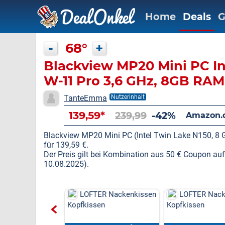
Home
Deals
G
-
68°
+
Blackview MP20 Mini PC In
W-11 Pro 3,6 GHz, 8GB RA
Mini Desktop Computer 4K
TanteEmma
Nutzerinhalt
WiFi 6 BT 5.2, HDMI/DP/US
139,59*
239,99
-42%
Amazon.
für Zuhause Büro Heimkin
Blackview MP20 Mini PC (Intel Twin Lake N150, 8
für 139,59 €.
Der Preis gilt bei Kombination aus 50 € Coupon au
10.08.2025).
R Nackenkissen
LOFTER Nackenkissen
LOFTER Nack
en
Kopfkissen
Kopfkissen