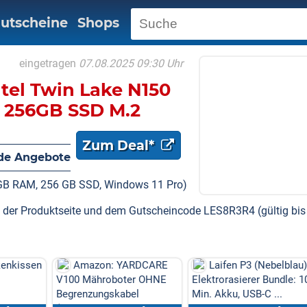
utscheine
Shops
eingetragen
07.08.2025 09:30 Uhr
tel Twin Lake N150
M 256GB SSD M.2
 60Hz Dual Display,
Zum Deal*
B 3.0/RJ45 Micro PC
de Angebote
o
 GB RAM, 256 GB SSD, Windows 11 Pro)
f der Produktseite und dem Gutscheincode LES8R3R4 (gültig bis
enkissen
Amazon: YARDCARE
Laifen P3 (Nebelblau)
V100 Mähroboter OHNE
Elektrorasierer Bundle: 1
Begrenzungskabel
Min. Akku, USB-C ...