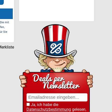
DREI B...
Ant
Zum Deal*
Zum Deal*
 Die mit
fen,
ür Sie
erkliste
Ja, ich habe die
Datenschutzbestimmung
gelesen,