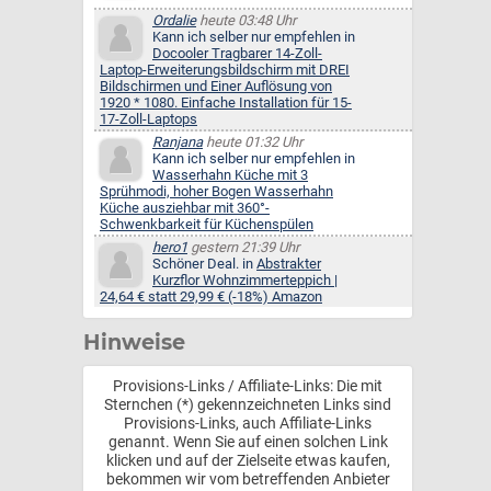
Ordalie
heute 03:48 Uhr
Kann ich selber nur empfehlen in
Docooler Tragbarer 14-Zoll-
Laptop-Erweiterungsbildschirm mit DREI
Bildschirmen und Einer Auflösung von
1920 * 1080. Einfache Installation für 15-
17-Zoll-Laptops
Ranjana
heute 01:32 Uhr
Kann ich selber nur empfehlen in
Wasserhahn Küche mit 3
Sprühmodi, hoher Bogen Wasserhahn
Küche ausziehbar mit 360°-
Schwenkbarkeit für Küchenspülen
hero1
gestern 21:39 Uhr
Schöner Deal. in
Abstrakter
Kurzflor Wohnzimmerteppich |
24,64 € statt 29,99 € (-18%) Amazon
Hinweise
Provisions-Links / Affiliate-Links: Die mit
Sternchen (*) gekennzeichneten Links sind
Provisions-Links, auch Affiliate-Links
genannt. Wenn Sie auf einen solchen Link
klicken und auf der Zielseite etwas kaufen,
bekommen wir vom betreffenden Anbieter