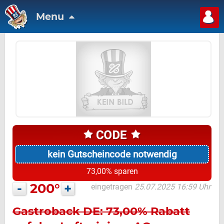
Menu
kein Gutscheincode notwendig
73,00% sparen
-
200°
+
eingetragen
25.07.2025 16:59 Uhr
Gastroback DE: 73,00% Rabatt