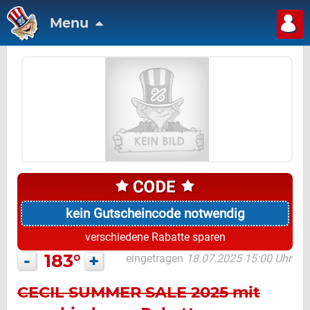
Menu
kein Gutscheincode notwendig
verschiedene Rabatte sparen
-
183°
+
eingetragen
18.07.2025 15:00 Uhr
CECIL SUMMER SALE 2025 mit