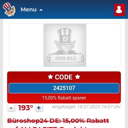
Menu
2425107
15,00% Rabatt sparen
-
193°
+
eingetragen
18.07.2025 14:07 Uhr
Büroshop24 DE: 15,00% Rabatt