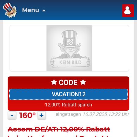
Menu
VACATION12
12,00% Rabatt sparen
-
160°
+
eingetragen
16.07.2025 13:22 Uhr
Aosom DE/AT: 12,00% Rabatt