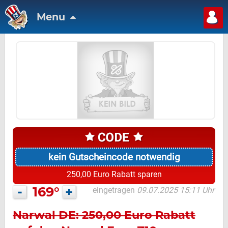
Menu
kein Gutscheincode notwendig
250,00 Euro Rabatt sparen
-
169°
+
eingetragen
09.07.2025 15:11 Uhr
Narwal DE: 250,00 Euro Rabatt