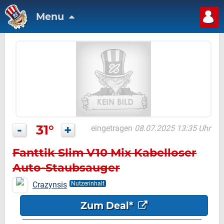
Menu
-
31°
+
eingetragen
08.07.2025 13:35 Uhr
Fanttik Slim V10 Mix Kabelloser
Auto-Staubsauger
Crazynsis
Nutzerinhalt
Zum Deal*