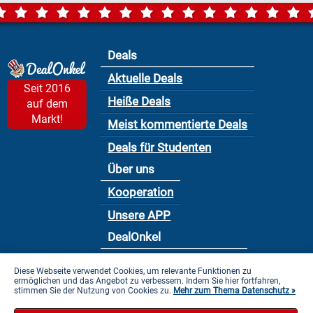
Deals
Aktuelle Deals
Seit 2016
Heiße Deals
auf dem
Markt!
Meist kommentierte Deals
Deals für Studenten
Über uns
Kooperation
Unsere APP
DealOnkel
Nutzungsbedingung
Diese Webseite verwendet Cookies, um relevante Funktionen zu
ermöglichen und das Angebot zu verbessern. Indem Sie hier fortfahren,
Datenschutzbestimmung
stimmen Sie der Nutzung von Cookies zu.
Mehr zum Thema Datenschutz »
Impressum