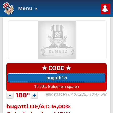
Menu
bugatti15
15,00% Gutschein sparen
-
188°
+
eingetragen
07.07.2025 13:47 Uhr
bugatti DE/AT: 15,00%