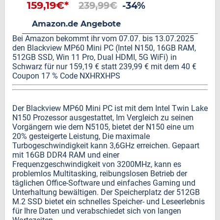
159,19€*
239,99€
-34%
Amazon.de Angebote
Bei Amazon bekommt ihr vom 07.07. bis 13.07.2025
den Blackview MP60 Mini PC (Intel N150, 16GB RAM,
512GB SSD, Win 11 Pro, Dual HDMI, 5G WiFi) in
Schwarz für nur 159,19 € statt 239,99 € mit dem 40 €
Coupon 17 % Code NXHRXHPS
Der Blackview MP60 Mini PC ist mit dem Intel Twin Lake
N150 Prozessor ausgestattet, Im Vergleich zu seinen
Vorgängern wie dem N5105, bietet der N150 eine um
20% gesteigerte Leistung, Die maximale
Turbogeschwindigkeit kann 3,6GHz erreichen. Gepaart
mit 16GB DDR4 RAM und einer
Frequenzgeschwindigkeit von 3200MHz, kann es
problemlos Multitasking, reibungslosen Betrieb der
täglichen Office-Software und einfaches Gaming und
Unterhaltung bewältigen. Der Speicherplatz der 512GB
M.2 SSD bietet ein schnelles Speicher- und Leseerlebnis
für Ihre Daten und verabschiedet sich von langen