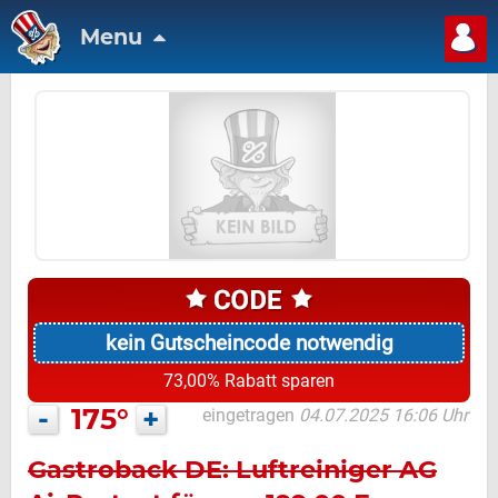
Menu
kein Gutscheincode notwendig
73,00% Rabatt sparen
-
175°
+
eingetragen
04.07.2025 16:06 Uhr
Gastroback DE: Luftreiniger AG