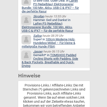
Ui sehr cool. Guter Deal. in
Laifen
P3 (Nebelblau) Elektrorasierer
Bundle: 100 Min. Akku, USB-C & IPX7 – für
die perfekte Rasur
Skrollan
heute 15:55 Uhr
Hammer. Geil und Danke! in
Laifen P3 (Nebelblau)
Elektrorasierer Bundle: 100 Min. Akku,
USB-C & IPX7 – für die perfekte Rasur
Salloa
heute 08:39 Uhr
Super! in
100cm Moderne Holz-
Hundebox Möbel – Für kleine &
mittelgroße Hunde (FBA)
Jasper
heute 06:15 Uhr
Gemerkt* in
TOMSHOO Padded
Cycling Shorts with Padding, Side
& Back Pockets, Breathable and Quick-
Drying
Hinweise
Provisions-Links / Affiliate-Links: Die mit
Sternchen (*) gekennzeichneten Links sind
Provisions-Links, auch Affiliate-Links
genannt. Wenn Sie auf einen solchen Link
klicken und auf der Zielseite etwas kaufen,
bekommen wir vom betreffenden Anbieter