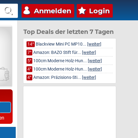
Anmelden
Login
Top Deals der letzten 7 Tagen
14°
Blackview Mini PC MP10...
[weiter]
7°
Amazon: BAZO Stift für...
[weiter]
5°
100cm Moderne Holz-Hun...
[weiter]
4°
100cm Moderne Holz-Hun...
[weiter]
4°
Amazon: Präzisions-Sti...
[weiter]
en