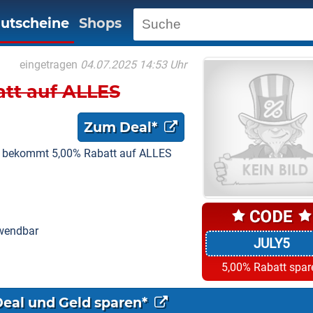
utscheine
Shops
eingetragen
04.07.2025 14:53 Uhr
att auf ALLES
Zum Deal*
hr bekommt 5,00% Rabatt auf ALLES
nwendbar
JULY5
5,00% Rabatt spar
Deal und Geld sparen*