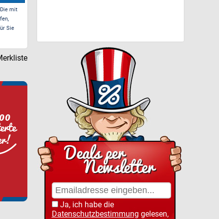
 Die mit
fen,
ür Sie
erkliste
Ja, ich habe die
Datenschutzbestimmung
gelesen,