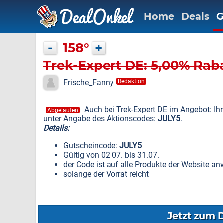
Home
Deals
G
-
158°
+
Trek-Expert DE: 5,00% Rab
Frische_Fanny
Redaktion
Auch bei Trek-Expert DE im Angebot: I
Abgelaufen
unter Angabe des Aktionscodes:
JULY5
.
Details:
Gutscheincode:
JULY5
Gültig von 02.07. bis 31.07.
der Code ist auf alle Produkte der Website a
solange der Vorrat reicht
Jetzt zum 