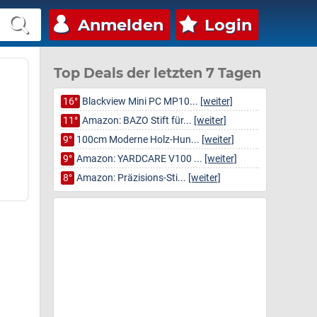
Anmelden
Login
Top Deals der letzten 7 Tagen
16°
Blackview Mini PC MP10...
[weiter]
11°
Amazon: BAZO Stift für...
[weiter]
9°
100cm Moderne Holz-Hun...
[weiter]
9°
Amazon: YARDCARE V100 ...
[weiter]
8°
Amazon: Präzisions-Sti...
[weiter]