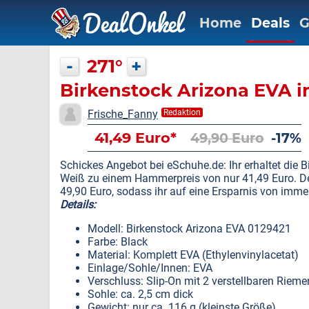
Home
Deals
G
-
271°
+
Birkenstock Arizona EVA 
Frische_Fanny
Redaktion
41,49 Euro*
49,90 Euro
-17%
Schickes Angebot bei eSchuhe.de: Ihr erhaltet die 
Weiß zu einem Hammerpreis von nur 41,49 Euro. Der 
49,90 Euro, sodass ihr auf eine Ersparnis von imm
Details:
Modell: Birkenstock Arizona EVA 0129421
Farbe: Black
Material: Komplett EVA (Ethylenvinylacetat)
Einlage/Sohle/Innen: EVA
Verschluss: Slip-On mit 2 verstellbaren Rieme
Sohle: ca. 2,5 cm dick
Gewicht: nur ca. 116 g (kleinste Größe)