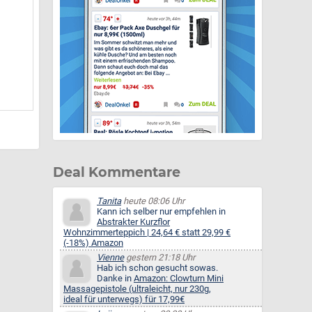
Deal Kommentare
Tanita
heute 08:06 Uhr
Kann ich selber nur empfehlen in
Abstrakter Kurzflor
Wohnzimmerteppich | 24,64 € statt 29,99 €
(-18%) Amazon
Vienne
gestern 21:18 Uhr
Hab ich schon gesucht sowas.
Danke in
Amazon: Clowturn Mini
Massagepistole (ultraleicht, nur 230g,
ideal für unterwegs) für 17,99€