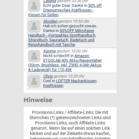
Laijana
gestern 20:38 Uhr
Echt guter Deal. Danke in
50% off
Ergonomisches Kopfkissen -
Kissen für Seiten
Skrollan
gestern 19:50 Uhr
Hab ich schon gesucht sowas.
Danke in
50%OFF Mikrofaser
Handtuch - Kompaktes Sporthandtuch,
Strandtuch, Saunatuch, Badetuch und
Reisehandtuch mit Tasche
Karima
gestern 18:00 Uhr
Nicht schlecht! in
Amazon:
ETOOLAB 40V Akku-Rasenmäher
(33cm, Brushless, inkl. ZWEI 4,0Ah Akkus
& Ladegerät) für 110,49€
Clivia
gestern 15:29 Uhr
Cool in
LOFTER Nackenkissen
Kopfkissen
Hinweise
Provisions-Links / Affiliate-Links: Die mit
Sternchen (*) gekennzeichneten Links sind
Provisions-Links, auch Affiliate-Links
genannt. Wenn Sie auf einen solchen Link
klicken und auf der Zielseite etwas kaufen,
bekommen wir vom betreffenden Anbieter