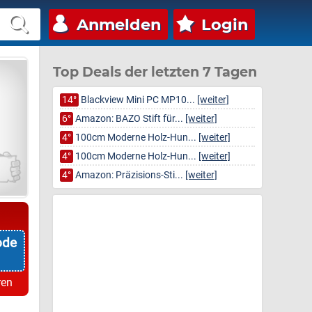
Anmelden
Login
Top Deals der letzten 7 Tagen
14°
Blackview Mini PC MP10...
[weiter]
6°
Amazon: BAZO Stift für...
[weiter]
4°
100cm Moderne Holz-Hun...
[weiter]
4°
100cm Moderne Holz-Hun...
[weiter]
4°
Amazon: Präzisions-Sti...
[weiter]
ode
ren