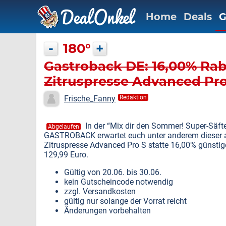
Home
Deals
G
-
180°
+
Gastroback DE: 16,00% Rab
Zitruspresse Advanced Pro
Frische_Fanny
Redaktion
In der “Mix dir den Sommer! Super-Säft
Abgelaufen
GASTROBACK erwartet euch unter anderem dieser at
Zitruspresse Advanced Pro S statte 16,00% günstige
129,99 Euro.
Gültig von 20.06. bis 30.06.
kein Gutscheincode notwendig
zzgl. Versandkosten
gültig nur solange der Vorrat reicht
Änderungen vorbehalten