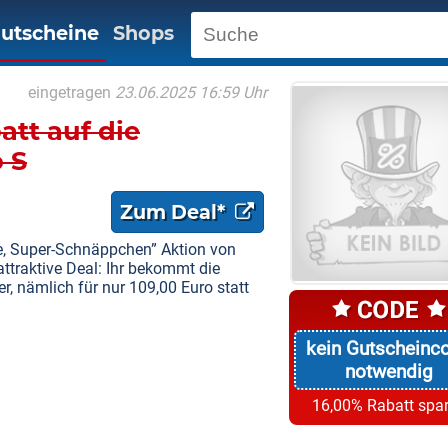
utscheine
Shops
eingetragen
23.06.2025 16:59 Uhr
att auf die
 S
Zum Deal*
e, Super-Schnäppchen” Aktion von
traktive Deal: Ihr bekommt die
r, nämlich für nur 109,00 Euro statt
kein Gutscheinc
notwendig
16,00% Rabatt spa