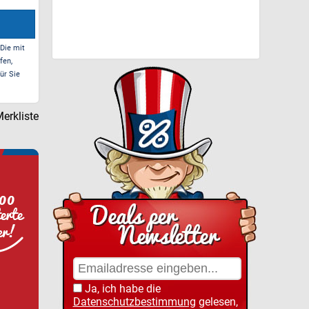
 Die mit
fen,
ür Sie
erkliste
Ja, ich habe die
Datenschutzbestimmung
gelesen,