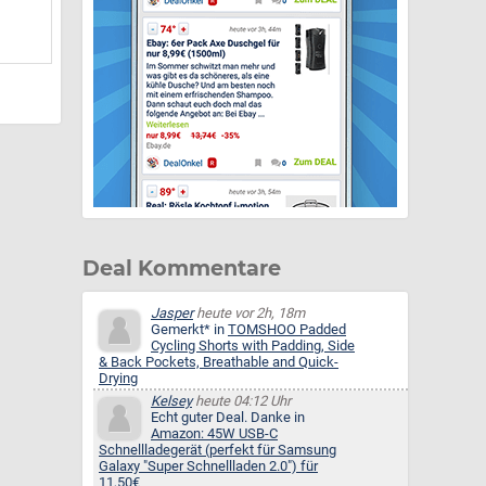
Deal Kommentare
Jasper
heute vor 2h, 18m
Gemerkt* in
TOMSHOO Padded
Cycling Shorts with Padding, Side
& Back Pockets, Breathable and Quick-
Drying
Kelsey
heute 04:12 Uhr
Echt guter Deal. Danke in
Amazon: 45W USB-C
Schnellladegerät (perfekt für Samsung
Galaxy "Super Schnellladen 2.0") für
11,50€