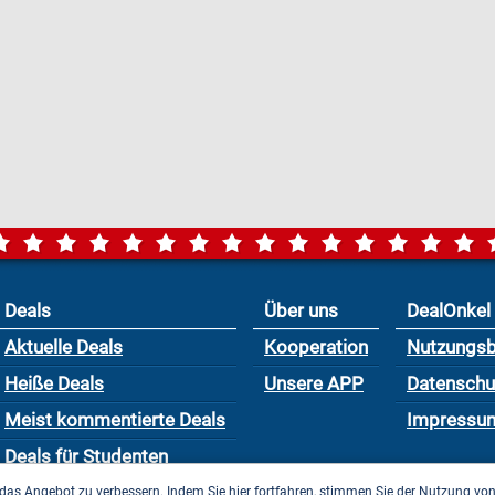
Deals
Über uns
DealOnkel
Aktuelle Deals
Kooperation
Nutzungs
Heiße Deals
Unsere APP
Datensch
Meist kommentierte Deals
Impressu
Deals für Studenten
das Angebot zu verbessern. Indem Sie hier fortfahren, stimmen Sie der Nutzung vo