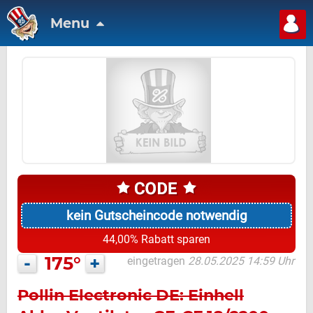
Menu
kein Gutscheincode notwendig
44,00% Rabatt sparen
-
175°
+
eingetragen
28.05.2025 14:59 Uhr
Pollin Electronic DE: Einhell