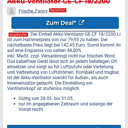
Akku-Ventilator GE-CF 18/2200
Li für nur
Frische_Fanny
Redaktion
Zum Deal*
Der Einhell Akku-Ventilator GE-CF 18/2200 Li
Abgelaufen
ist zum Hammerpreis von nur 79,95 zu haben. Der
nächstbeste Preis liegt bei 142,45 Euro. Somit kommt ihr
auf eine Ersparnis von satten 44,00%.
inkl. MwSt. zzgl. Versanbringt nicht nur frischen Wind.
Das kabelfreie Gerät lässt sich an jedem beliebigen Ort
einsetzen und sorgt so für Luftzufuhr oder Verteilung
und Verbreitung von Luftströmen. Kompakt und tragbar,
ist der Akku-Ventilator sowohl für Außen-, als auch
Inneneinsätze gedacht. Die Einstellung am
Ventilatorkopf ist stufenlos möglich.
Gültig von 28.05. bis 31.05.
nur im angegebenen Zeitraum und solange der
Vorrat reicht