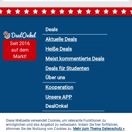
Deals
Aktuelle Deals
Seit 2016
Heiße Deals
auf dem
Markt!
Meist kommentierte Deals
Deals für Studenten
Über uns
Kooperation
Unsere APP
DealOnkel
Nutzungsbedingung
Diese Webseite verwendet Cookies, um relevante Funktionen zu
ermöglichen und das Angebot zu verbessern. Indem Sie hier fortfahren,
Datenschutzbestimmung
stimmen Sie der Nutzung von Cookies zu.
Mehr zum Thema Datenschutz »