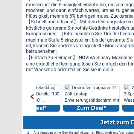
müssen, ist die Flüssigkeit einzufüllen, die voreing
möchten, und dann einfach warten, um es zu genieß
Flüssigkeit mehr als 5% betragen muss, Zuckerersa
【Schnell und effizient】 Mit dem leistungsstarken 
köstliche gefrorene Smoothie-Getränke herstellen u
Kompressoren. （Bitte beachten Sie: Um die besten S
maximale Stufe 5 einzustellen, bis der gesamte Slus
ist, können Sie andere voreingestellte Modi ausprob
beizubehalten）
【Einfach zu Reinigen】INOVIVA Slushy-Maschine ve
eine gründliche Reinigung lösen Sie einfach den hint
mit Wasser ab oder stellen Sie sie in die S
 P3 (Nebelblau)
Docooler Tragbarer 14-
Wasserhahn K
sierer Bundle: 100
Zoll-Laptop-
3 Sprühmodi, hoh
 USB-C ...
Erweiterungsbildschirm mit
Wasserhahn Küche
DREI B...
m Deal*
Zum Deal*
Zum Dea
Jetzt zum 
Alle Angaben ohne Gewähr auf Aktualität, Richtigkeit und Verfügbarke