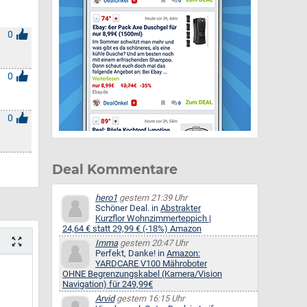
0
0
0
Deal Kommentare
hero1
gestern 21:39 Uhr
Schöner Deal. in
Abstrakter
Kurzflor Wohnzimmerteppich |
24,64 € statt 29,99 € (-18%) Amazon
Imma
gestern 20:47 Uhr
Perfekt, Danke! in
Amazon:
YARDCARE V100 Mähroboter
OHNE Begrenzungskabel (Kamera/Vision
Navigation) für 249,99€
Arvid
gestern 16:15 Uhr