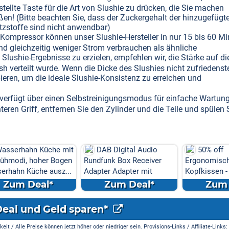
estellte Taste für die Art von Slushie zu drücken, die Sie machen
en! (Bitte beachten Sie, dass der Zuckergehalt der hinzugefügt
tzstoffe sind nicht anwendbar)
Kompressor können unser Slushie-Hersteller in nur 15 bis 60 M
nd gleichzeitig weniger Strom verbrauchen als ähnliche
lushie-Ergebnisse zu erzielen, empfehlen wir, die Stärke auf di
h verteilt wurde. Wenn die Dicke des Slushies nicht zufriedenst
ieren, um die ideale Slushie-Konsistenz zu erreichen und
rfügt über einen Selbstreinigungsmodus für einfache Wartung
eren Griff, entfernen Sie den Zylinder und die Teile und spülen S
üche mit
DAB Digital Audio
50% off
er Bogen
Rundfunk Box Receiver
Ergonomisches
 ausz...
Adapter Adapter mit
Kopfkissen - Kissen für
Antenn...
Seiten
l*
Zum Deal*
Zum Deal*
Deal und Geld sparen*
it / Alle Preise können jetzt höher oder niedriger sein. Provisions-Links / Affiliate-Links: