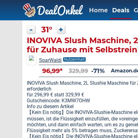
Home
Deals
G
-
31°
+
INOVIVA Slush Maschine, 2
für Zuhause mit Selbstrein
erforderlich
SparWaldi
Nutzerinhalt
96,99*
329,99
-71%
Amazon.d
INOVIVA Slush Maschine, 2L Slushie Maschine für Z
erforderlich
für 296,99 € statt 329,99 €
Gutscheincode: K3MW7OHW
Info zu diesem Artikel
【Kein Eis nötig】Die INOVIVA-Slushie-Maschine elim
müssen, ist die Flüssigkeit einzufüllen, die voreing
möchten, und dann einfach warten, um es zu genieß
Flüssigkeit mehr als 5% betragen muss, Zuckerersa
【Kein Eis nötig】Die INOVIVA-Slushie-Maschine elim