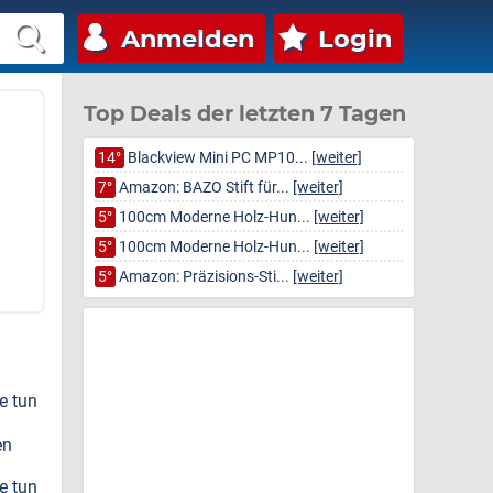
Anmelden
Login
Top Deals der letzten 7 Tagen
14°
Blackview Mini PC MP10...
[weiter]
7°
Amazon: BAZO Stift für...
[weiter]
5°
100cm Moderne Holz-Hun...
[weiter]
5°
100cm Moderne Holz-Hun...
[weiter]
5°
Amazon: Präzisions-Sti...
[weiter]
e tun
en
e tun