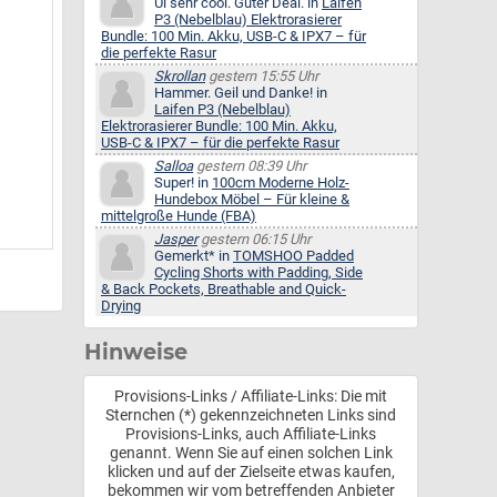
Ui sehr cool. Guter Deal. in
Laifen
P3 (Nebelblau) Elektrorasierer
Bundle: 100 Min. Akku, USB-C & IPX7 – für
die perfekte Rasur
Skrollan
gestern 15:55 Uhr
Hammer. Geil und Danke! in
Laifen P3 (Nebelblau)
Elektrorasierer Bundle: 100 Min. Akku,
USB-C & IPX7 – für die perfekte Rasur
Salloa
gestern 08:39 Uhr
Super! in
100cm Moderne Holz-
Hundebox Möbel – Für kleine &
mittelgroße Hunde (FBA)
Jasper
gestern 06:15 Uhr
Gemerkt* in
TOMSHOO Padded
Cycling Shorts with Padding, Side
& Back Pockets, Breathable and Quick-
Drying
Hinweise
Provisions-Links / Affiliate-Links: Die mit
Sternchen (*) gekennzeichneten Links sind
Provisions-Links, auch Affiliate-Links
genannt. Wenn Sie auf einen solchen Link
klicken und auf der Zielseite etwas kaufen,
bekommen wir vom betreffenden Anbieter