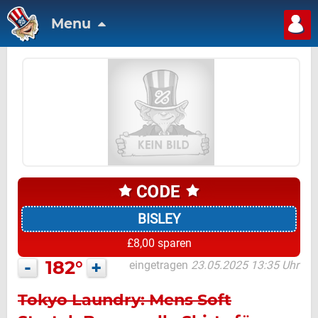
Menu
BISLEY
£8,00 sparen
-
182°
+
eingetragen
23.05.2025 13:35 Uhr
Tokyo Laundry: Mens Soft