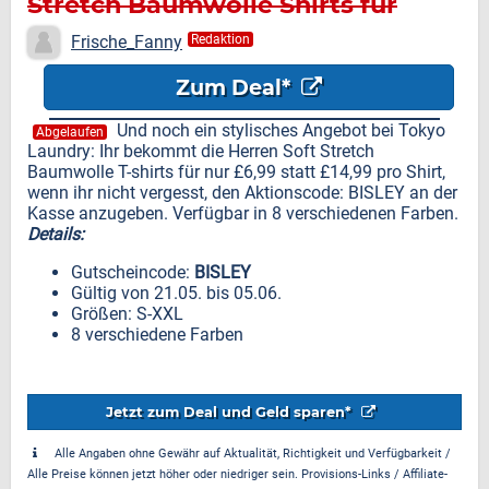
Stretch Baumwolle Shirts für
nur £6,99
Frische_Fanny
Redaktion
Zum Deal*
Und noch ein stylisches Angebot bei Tokyo
Abgelaufen
Laundry: Ihr bekommt die Herren Soft Stretch
Baumwolle T-shirts für nur £6,99 statt £14,99 pro Shirt,
wenn ihr nicht vergesst, den Aktionscode: BISLEY an der
Kasse anzugeben. Verfügbar in 8 verschiedenen Farben.
Details:
Gutscheincode:
BISLEY
Gültig von 21.05. bis 05.06.
Größen: S-XXL
8 verschiedene Farben
Jetzt zum Deal und Geld sparen*
Alle Angaben ohne Gewähr auf Aktualität, Richtigkeit und Verfügbarkeit /
Alle Preise können jetzt höher oder niedriger sein. Provisions-Links / Affiliate-