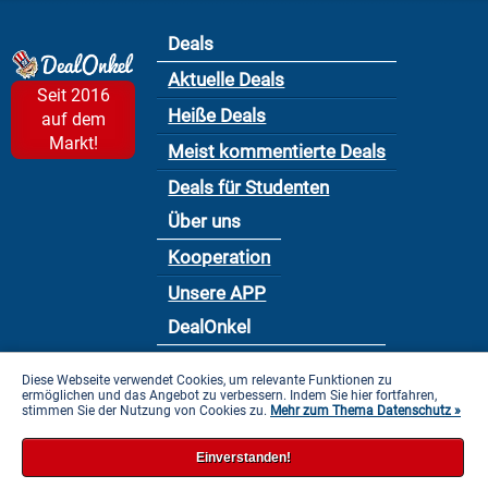
Deals
Aktuelle Deals
Seit 2016
Heiße Deals
auf dem
Markt!
Meist kommentierte Deals
Deals für Studenten
Über uns
Kooperation
Unsere APP
DealOnkel
Nutzungsbedingung
Diese Webseite verwendet Cookies, um relevante Funktionen zu
ermöglichen und das Angebot zu verbessern. Indem Sie hier fortfahren,
Datenschutzbestimmung
stimmen Sie der Nutzung von Cookies zu.
Mehr zum Thema Datenschutz »
Impressum